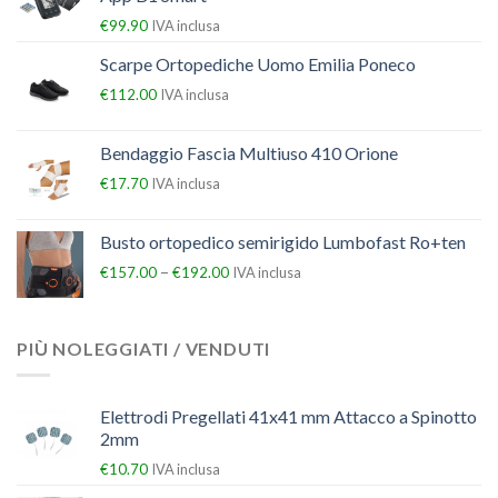
€
99.90
IVA inclusa
Scarpe Ortopediche Uomo Emilia Poneco
€
112.00
IVA inclusa
Bendaggio Fascia Multiuso 410 Orione
€
17.70
IVA inclusa
Busto ortopedico semirigido Lumbofast Ro+ten
–
€
157.00
€
192.00
IVA inclusa
PIÙ NOLEGGIATI / VENDUTI
Elettrodi Pregellati 41x41 mm Attacco a Spinotto
2mm
€
10.70
IVA inclusa