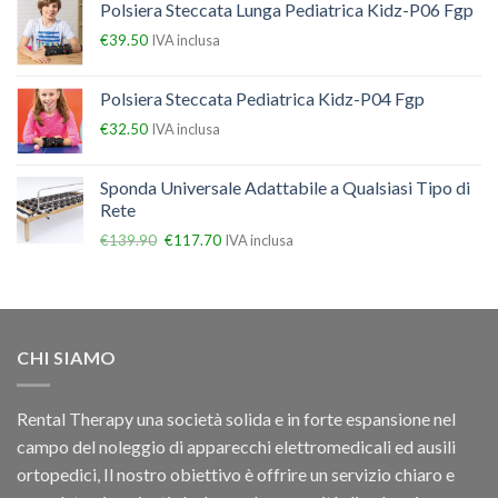
Polsiera Steccata Lunga Pediatrica Kidz-P06 Fgp
€
39.50
IVA inclusa
Polsiera Steccata Pediatrica Kidz-P04 Fgp
€
32.50
IVA inclusa
Sponda Universale Adattabile a Qualsiasi Tipo di
Rete
€
139.90
€
117.70
IVA inclusa
CHI SIAMO
Rental Therapy una società solida e in forte espansione nel
campo del noleggio di apparecchi elettromedicali ed ausili
ortopedici, Il nostro obiettivo è offrire un servizio chiaro e