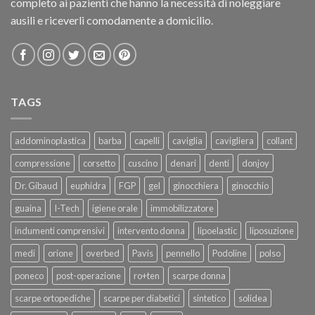
completo ai pazienti che hanno la necessità di noleggiare
ausili e riceverli comodamente a domicilio.
TAGS
addominoplastica
barba
capelli
caviglia
cavigliera
collant
compressione
corsetto
cuscino
denari
denti
donjoy
Dr. Gibaud
euphidra
FGP
gel
ginocchiera
ginocchio
guaina
I-Tech
igiene orale
immobilizzatore
indumenti comprensivi
intervento donna
lipoelastic
liposuzione
medi
orione
overbed
Pavis
pennello
Podoline
polso
poneco
post-operazione
ro+ten
scarpe donna
scarpe ortopediche
scarpe per diabetici
sintetico
solidea