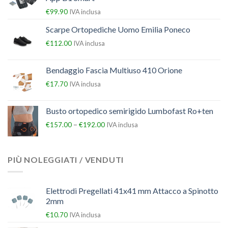
€
99.90
IVA inclusa
Scarpe Ortopediche Uomo Emilia Poneco
€
112.00
IVA inclusa
Bendaggio Fascia Multiuso 410 Orione
€
17.70
IVA inclusa
Busto ortopedico semirigido Lumbofast Ro+ten
–
€
157.00
€
192.00
IVA inclusa
PIÙ NOLEGGIATI / VENDUTI
Elettrodi Pregellati 41x41 mm Attacco a Spinotto
2mm
€
10.70
IVA inclusa