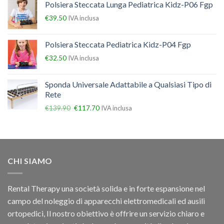
Polsiera Steccata Lunga Pediatrica Kidz-P06 Fgp
€
39.50
IVA inclusa
Polsiera Steccata Pediatrica Kidz-P04 Fgp
€
32.50
IVA inclusa
Sponda Universale Adattabile a Qualsiasi Tipo di
Rete
€
139.90
€
117.70
IVA inclusa
CHI SIAMO
Rental Therapy una società solida e in forte espansione nel
campo del noleggio di apparecchi elettromedicali ed ausili
ortopedici, Il nostro obiettivo è offrire un servizio chiaro e