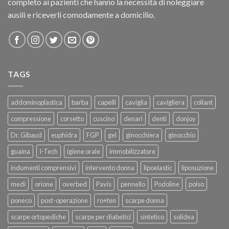
completo ai pazienti che hanno la necessità di noleggiare
ausili e riceverli comodamente a domicilio.
TAGS
addominoplastica
barba
capelli
caviglia
cavigliera
collant
compressione
corsetto
cuscino
denari
denti
donjoy
Dr. Gibaud
euphidra
FGP
gel
ginocchiera
ginocchio
guaina
I-Tech
igiene orale
immobilizzatore
indumenti comprensivi
intervento donna
lipoelastic
liposuzione
medi
orione
overbed
Pavis
pennello
Podoline
polso
poneco
post-operazione
ro+ten
scarpe donna
scarpe ortopediche
scarpe per diabetici
sintetico
solidea