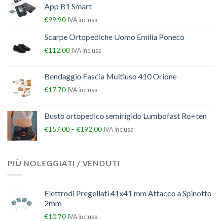
App B1 Smart
€
99.90
IVA inclusa
Scarpe Ortopediche Uomo Emilia Poneco
€
112.00
IVA inclusa
Bendaggio Fascia Multiuso 410 Orione
€
17.70
IVA inclusa
Busto ortopedico semirigido Lumbofast Ro+ten
–
€
157.00
€
192.00
IVA inclusa
PIÙ NOLEGGIATI / VENDUTI
Elettrodi Pregellati 41x41 mm Attacco a Spinotto
2mm
€
10.70
IVA inclusa