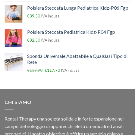
Polsiera Steccata Lunga Pediatrica Kidz-P06 Fgp
€
39.50
IVA inclusa
Polsiera Steccata Pediatrica Kidz-P04 Fgp
€
32.50
IVA inclusa
Sponda Universale Adattabile a Qualsiasi Tipo di
Rete
€
139.90
€
117.70
IVA inclusa
CHI SIAMO
Rental Therapy una società solida e in forte espansione nel
campo del noleggio di apparecchi elettromedicali ed ausili
ortopedici, Il nostro obiettivo è offrire un servizio chiaro e