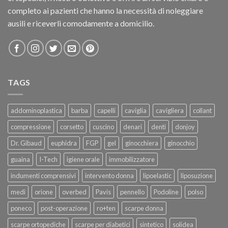
completo ai pazienti che hanno la necessità di noleggiare
ausili e riceverli comodamente a domicilio.
TAGS
addominoplastica
barba
capelli
caviglia
cavigliera
collant
compressione
corsetto
cuscino
denari
denti
donjoy
Dr. Gibaud
euphidra
FGP
gel
ginocchiera
ginocchio
guaina
I-Tech
igiene orale
immobilizzatore
indumenti comprensivi
intervento donna
lipoelastic
liposuzione
medi
orione
overbed
Pavis
pennello
Podoline
polso
poneco
post-operazione
ro+ten
scarpe donna
scarpe ortopediche
scarpe per diabetici
sintetico
solidea