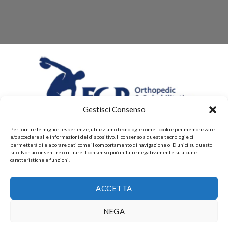
Gestisci Consenso
Per fornire le migliori esperienze, utilizziamo tecnologie come i cookie per memorizzare
e/o accedere alle informazioni del dispositivo. Il consenso a queste tecnologie ci
permetterà di elaborare dati come il comportamento di navigazione o ID unici su questo
sito. Non acconsentire o ritirare il consenso può influire negativamente su alcune
caratteristiche e funzioni.
CHI SIAMO
CONTATTI
PRIVACY POLICY
ACCETTA
POLITICHE DI RESI E DI RIMBORSI
PAGAMENTI ACCETTATI
POLITICHE DI SPEDIZIONE
Copyright 2026 ©
Gruppo FAF srls, Via Montelparo 43 A-B
NEGA
Roma P.I. 15499271003.