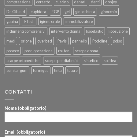
compressione
corsetto
cuscino
denari
denti
donjoy
Dr. Gibaud
euphidra
FGP
gel
ginocchiera
ginocchio
guaina
I-Tech
igiene orale
immobilizzatore
indumenti comprensivi
intervento donna
lipoelastic
liposuzione
medi
orione
overbed
Pavis
pennello
Podoline
polso
poneco
post-operazione
ro+ten
scarpe donna
scarpe ortopediche
scarpe per diabetici
sintetico
solidea
sunstar gum
termigea
tinta
tutore
CONTATTI
Nome (obbligatorio)
Email (obbligatorio)