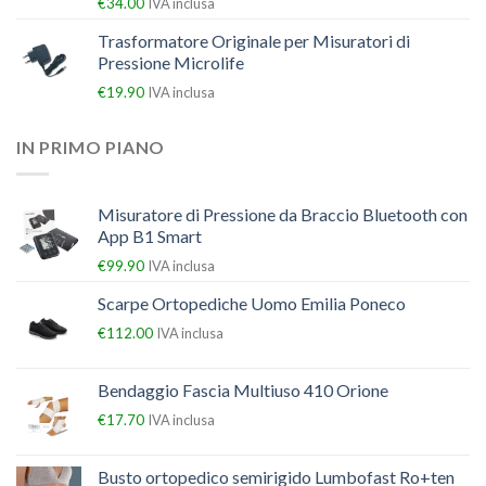
€
34.00
IVA inclusa
Trasformatore Originale per Misuratori di
Pressione Microlife
€
19.90
IVA inclusa
IN PRIMO PIANO
Misuratore di Pressione da Braccio Bluetooth con
App B1 Smart
€
99.90
IVA inclusa
Scarpe Ortopediche Uomo Emilia Poneco
€
112.00
IVA inclusa
Bendaggio Fascia Multiuso 410 Orione
€
17.70
IVA inclusa
Busto ortopedico semirigido Lumbofast Ro+ten