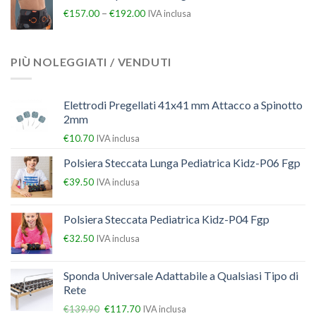
–
€
157.00
€
192.00
IVA inclusa
PIÙ NOLEGGIATI / VENDUTI
Elettrodi Pregellati 41x41 mm Attacco a Spinotto
2mm
€
10.70
IVA inclusa
Polsiera Steccata Lunga Pediatrica Kidz-P06 Fgp
€
39.50
IVA inclusa
Polsiera Steccata Pediatrica Kidz-P04 Fgp
€
32.50
IVA inclusa
Sponda Universale Adattabile a Qualsiasi Tipo di
Rete
€
139.90
€
117.70
IVA inclusa