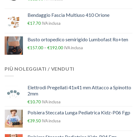
Bendaggio Fascia Multiuso 410 Orione
€
17.70
IVA inclusa
Busto ortopedico semirigido Lumbofast Ro+ten
–
€
157.00
€
192.00
IVA inclusa
PIÙ NOLEGGIATI / VENDUTI
Elettrodi Pregellati 41x41 mm Attacco a Spinotto
2mm
€
10.70
IVA inclusa
Polsiera Steccata Lunga Pediatrica Kidz-P06 Fgp
€
39.50
IVA inclusa
Polsiera Steccata Pediatrica Kidz-P04 Fgp