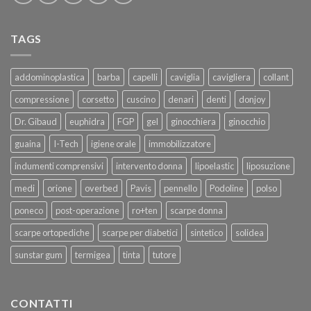
TAGS
addominoplastica
barba
capelli
caviglia
cavigliera
collant
compressione
corsetto
cuscino
denari
denti
donjoy
Dr. Gibaud
euphidra
FGP
gel
ginocchiera
ginocchio
guaina
I-Tech
igiene orale
immobilizzatore
indumenti comprensivi
intervento donna
lipoelastic
liposuzione
medi
orione
overbed
Pavis
pennello
Podoline
polso
poneco
post-operazione
ro+ten
scarpe donna
scarpe ortopediche
scarpe per diabetici
sintetico
solidea
sunstar gum
termigea
tinta
tutore
CONTATTI