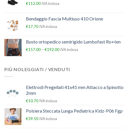
€
112.00
IVA inclusa
Bendaggio Fascia Multiuso 410 Orione
€
17.70
IVA inclusa
Busto ortopedico semirigido Lumbofast Ro+ten
–
€
157.00
€
192.00
IVA inclusa
PIÙ NOLEGGIATI / VENDUTI
Elettrodi Pregellati 41x41 mm Attacco a Spinotto
2mm
€
10.70
IVA inclusa
Polsiera Steccata Lunga Pediatrica Kidz-P06 Fgp
€
39.50
IVA inclusa