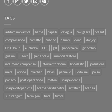
TAGS
addominoplastica
barba
capelli
caviglia
cavigliera
collant
compressione
corsetto
cuscino
denari
denti
donjoy
Dr. Gibaud
euphidra
FGP
gel
ginocchiera
ginocchio
guaina
I-Tech
igiene orale
immobilizzatore
indumenti comprensivi
intervento donna
lipoelastic
liposuzione
medi
orione
overbed
Pavis
pennello
Podoline
polso
poneco
post-operazione
ro+ten
scarpe donna
scarpe ortopediche
scarpe per diabetici
sintetico
solidea
sunstar gum
termigea
tinta
tutore