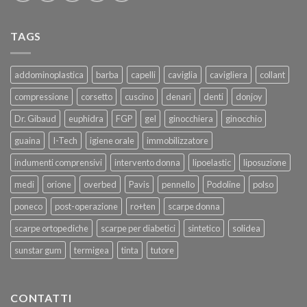
TAGS
addominoplastica
barba
capelli
caviglia
cavigliera
collant
compressione
corsetto
cuscino
denari
denti
donjoy
Dr. Gibaud
euphidra
FGP
gel
ginocchiera
ginocchio
guaina
I-Tech
igiene orale
immobilizzatore
indumenti comprensivi
intervento donna
lipoelastic
liposuzione
medi
orione
overbed
Pavis
pennello
Podoline
polso
poneco
post-operazione
ro+ten
scarpe donna
scarpe ortopediche
scarpe per diabetici
sintetico
solidea
sunstar gum
termigea
tinta
tutore
CONTATTI