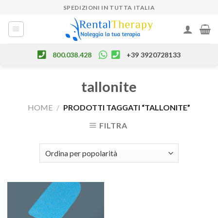
Skip
SPEDIZIONI IN TUTTA ITALIA
to
content
800.038.428
+39 3920728133
tallonite
HOME
/
PRODOTTI TAGGATI “TALLONITE”
FILTRA