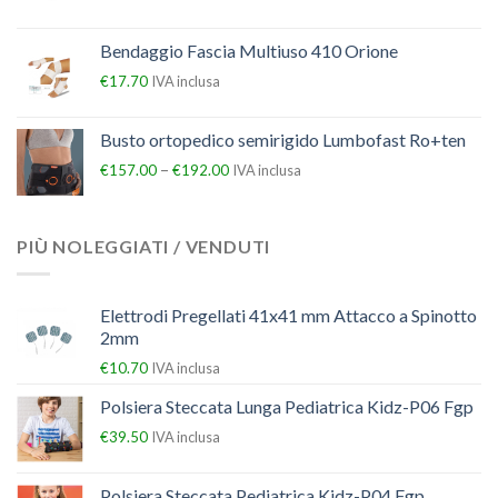
Bendaggio Fascia Multiuso 410 Orione
€
17.70
IVA inclusa
Busto ortopedico semirigido Lumbofast Ro+ten
–
€
157.00
€
192.00
IVA inclusa
PIÙ NOLEGGIATI / VENDUTI
Elettrodi Pregellati 41x41 mm Attacco a Spinotto
2mm
€
10.70
IVA inclusa
Polsiera Steccata Lunga Pediatrica Kidz-P06 Fgp
€
39.50
IVA inclusa
Polsiera Steccata Pediatrica Kidz-P04 Fgp