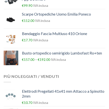
€
99.90
IVA inclusa
Scarpe Ortopediche Uomo Emilia Poneco
€
112.00
IVA inclusa
Bendaggio Fascia Multiuso 410 Orione
€
17.70
IVA inclusa
Busto ortopedico semirigido Lumbofast Ro+ten
–
€
157.00
€
192.00
IVA inclusa
PIÙ NOLEGGIATI / VENDUTI
Elettrodi Pregellati 41x41 mm Attacco a Spinotto
2mm
€
10.70
IVA inclusa