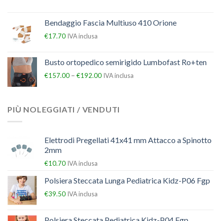
Bendaggio Fascia Multiuso 410 Orione
€
17.70
IVA inclusa
Busto ortopedico semirigido Lumbofast Ro+ten
–
€
157.00
€
192.00
IVA inclusa
PIÙ NOLEGGIATI / VENDUTI
Elettrodi Pregellati 41x41 mm Attacco a Spinotto
2mm
€
10.70
IVA inclusa
Polsiera Steccata Lunga Pediatrica Kidz-P06 Fgp
€
39.50
IVA inclusa
Polsiera Steccata Pediatrica Kidz-P04 Fgp