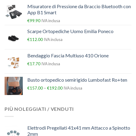
Misuratore di Pressione da Braccio Bluetooth con
App B1 Smart
€
99.90
IVA inclusa
Scarpe Ortopediche Uomo Emilia Poneco
€
112.00
IVA inclusa
Bendaggio Fascia Multiuso 410 Orione
€
17.70
IVA inclusa
Busto ortopedico semirigido Lumbofast Ro+ten
–
€
157.00
€
192.00
IVA inclusa
PIÙ NOLEGGIATI / VENDUTI
Elettrodi Pregellati 41x41 mm Attacco a Spinotto
2mm