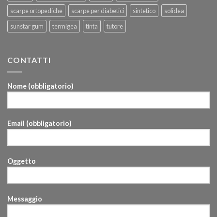
scarpe ortopediche
scarpe per diabetici
sintetico
solidea
sunstar gum
termigea
tinta
tutore
CONTATTI
Nome (obbligatorio)
Email (obbligatorio)
Oggetto
Messaggio