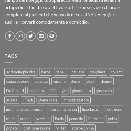
ortopedici, Il nostro obiettivo è offrire un servizio chiaro e
completo ai pazienti che hanno la necessità di noleggiare
ausili e riceverli comodamente a domicilio.
TAGS
addominoplastica
barba
capelli
caviglia
cavigliera
collant
compressione
corsetto
cuscino
denari
denti
donjoy
Dr. Gibaud
euphidra
FGP
gel
ginocchiera
ginocchio
guaina
I-Tech
igiene orale
immobilizzatore
indumenti comprensivi
intervento donna
lipoelastic
liposuzione
medi
orione
overbed
Pavis
pennello
Podoline
polso
poneco
post-operazione
ro+ten
scarpe donna