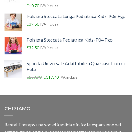
€
10.70
IVA inclusa
Polsiera Steccata Lunga Pediatrica Kidz-P06 Fgp
€
39.50
IVA inclusa
Polsiera Steccata Pediatrica Kidz-P04 Fgp
€
32.50
IVA inclusa
Sponda Universale Adattabile a Qualsiasi Tipo di
Rete
€
139.90
€
117.70
IVA inclusa
CHI SIAMO
Rental Therapy una società solida e in forte espansione nel
campo del noleggio di apparecchi elettromedicali ed ausili