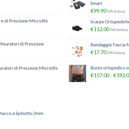
Smart
€
99.90
IVA inclusa
e di Pressione Microlife
Scarpe Ortopedich
€
112.00
IVA inclusa
Misuratori di Pressione
Bendaggio Fascia M
€
17.70
IVA inclusa
Busto ortopedico 
ratori di Pressione Microlife
€
157.00
€
192.
–
ttacco a Spinotto 2mm