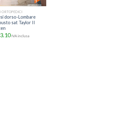
I ORTOPEDICI
si dorso-Lombare
busto sat Taylor II
ten
3.10
IVA inclusa