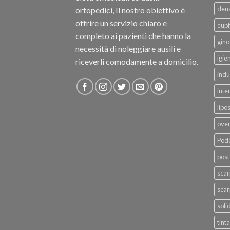
dena
ortopedici, Il nostro obiettivo è
offrire un servizio chiaro e
eup
completo ai pazienti che hanno la
gino
necessità di noleggiare ausili e
igie
riceverli comodamente a domicilio.
indu
inte
lipo
ove
Podo
post
sca
scar
soli
tinta