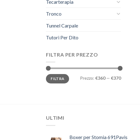
Tecarterapia
Tronco
Tunnel Carpale
Tutori Per Dito
FILTRA PER PREZZO
Prezzo
Prezzo
Prezzo:
€360
—
€370
FILTRA
Min
Max
ULTIMI
Boxer per Stomia 691Pavis