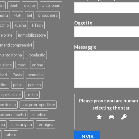
ri
denti
donjoy
Dr. Gibaud
hidra
FGP
gel
ginocchiera
Oggetto
cchio
guaina
I-Tech
ne orale
immobilizzatore
menti comprensivi
Messaggio
rvento donna
lipoelastic
suzione
medi
orione
rbed
Pavis
pennello
line
polso
poneco
-operazione
ro+ten
Please prove you are human
rpe donna
scarpe ortopediche
selecting the
star
.
pe per diabetici
sintetico
dea
sunstar gum
termigea
tutore