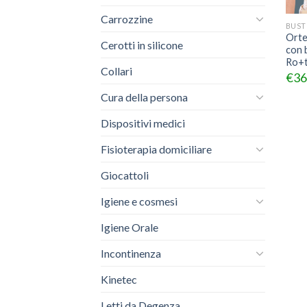
Carrozzine
BUST
Orte
Cerotti in silicone
con 
Ro+
Collari
€
36
Cura della persona
Dispositivi medici
Fisioterapia domiciliare
Giocattoli
Igiene e cosmesi
Igiene Orale
Incontinenza
Kinetec
Letti da Degenza