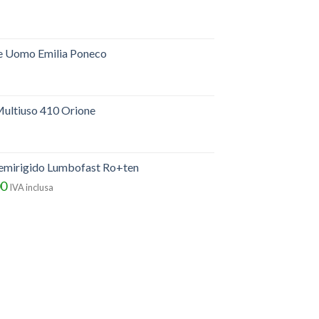
e Uomo Emilia Poneco
ultiuso 410 Orione
semirigido Lumbofast Ro+ten
00
IVA inclusa