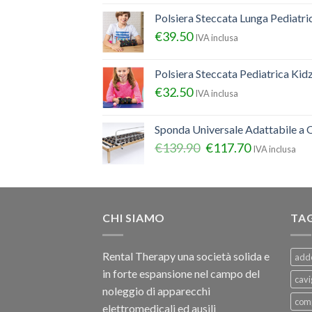
Polsiera Steccata Lunga Pediatr
€
39.50
IVA inclusa
Polsiera Steccata Pediatrica Ki
€
32.50
IVA inclusa
Sponda Universale Adattabile a Q
€
139.90
€
117.70
IVA inclusa
CHI SIAMO
TA
Rental Therapy una società solida e
add
in forte espansione nel campo del
cavi
noleggio di apparecchi
com
elettromedicali ed ausili