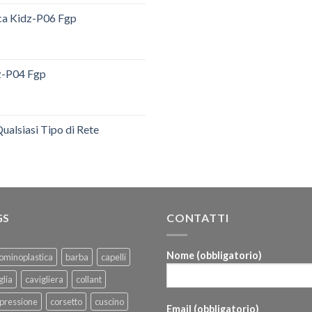
ica Kidz-P06 Fgp
dz-P04 Fgp
ualsiasi Tipo di Rete
GS
CONTATTI
Nome (obbligatorio)
ominoplastica
barba
capelli
glia
cavigliera
collant
pressione
corsetto
cuscino
Email (obbligatorio)