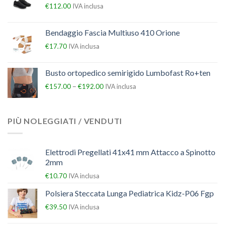
€
112.00
IVA inclusa
Bendaggio Fascia Multiuso 410 Orione
€
17.70
IVA inclusa
Busto ortopedico semirigido Lumbofast Ro+ten
–
€
157.00
€
192.00
IVA inclusa
PIÙ NOLEGGIATI / VENDUTI
Elettrodi Pregellati 41x41 mm Attacco a Spinotto
2mm
€
10.70
IVA inclusa
Polsiera Steccata Lunga Pediatrica Kidz-P06 Fgp
€
39.50
IVA inclusa