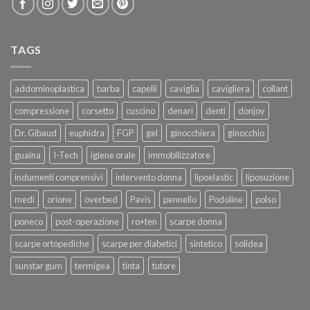
TAGS
addominoplastica
barba
capelli
caviglia
cavigliera
collant
compressione
corsetto
cuscino
denari
denti
donjoy
Dr. Gibaud
euphidra
FGP
gel
ginocchiera
ginocchio
guaina
I-Tech
igiene orale
immobilizzatore
indumenti comprensivi
intervento donna
lipoelastic
liposuzione
medi
orione
overbed
Pavis
pennello
Podoline
polso
poneco
post-operazione
ro+ten
scarpe donna
scarpe ortopediche
scarpe per diabetici
sintetico
solidea
sunstar gum
termigea
tinta
tutore