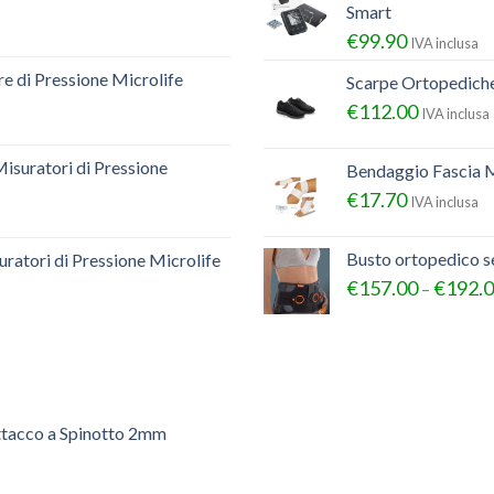
Smart
€
99.90
IVA inclusa
e di Pressione Microlife
Scarpe Ortopedich
€
112.00
IVA inclusa
Misuratori di Pressione
Bendaggio Fascia M
€
17.70
IVA inclusa
Busto ortopedico 
ratori di Pressione Microlife
€
157.00
€
192.
–
ttacco a Spinotto 2mm