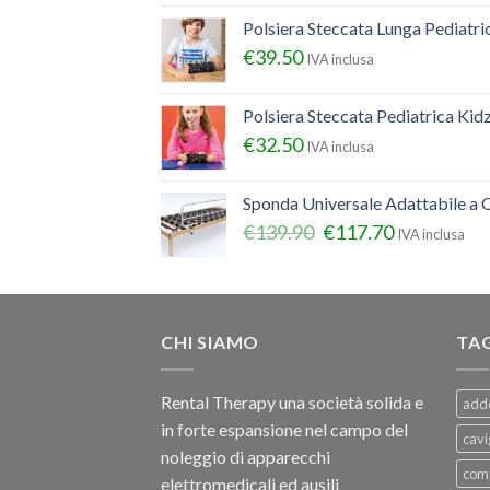
Polsiera Steccata Lunga Pediatr
€
39.50
IVA inclusa
Polsiera Steccata Pediatrica Ki
€
32.50
IVA inclusa
Sponda Universale Adattabile a Q
€
139.90
€
117.70
IVA inclusa
CHI SIAMO
TA
Rental Therapy una società solida e
add
in forte espansione nel campo del
cavi
noleggio di apparecchi
com
elettromedicali ed ausili