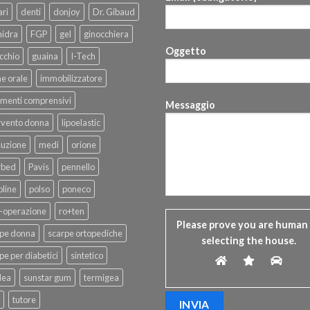
ri
denti
donjoy
Dr. Gibaud
hidra
FGP
gel
ginocchiera
Oggetto
cchio
guaina
I-Tech
ne orale
immobilizzatore
menti comprensivi
Messaggio
rvento donna
lipoelastic
suzione
medi
orione
rbed
Pavis
pennello
line
polso
poneco
-operazione
ro+ten
Please prove you are human
rpe donna
scarpe ortopediche
selecting the
house
.
pe per diabetici
sintetico
dea
sunstar gum
termigea
tutore