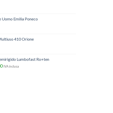
e Uomo Emilia Poneco
ultiuso 410 Orione
semirigido Lumbofast Ro+ten
00
IVA inclusa