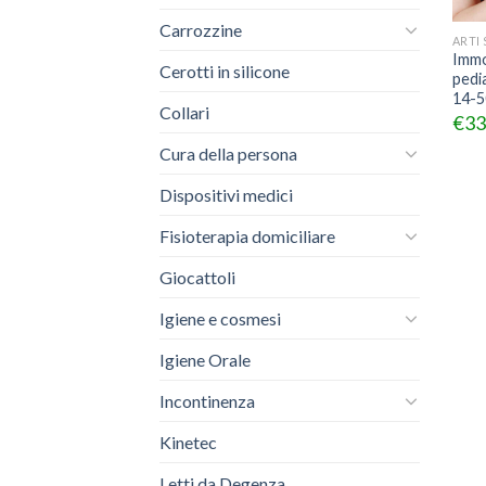
Carrozzine
ARTI
Immo
Cerotti in silicone
pedi
14-5
Collari
€
33
Cura della persona
Dispositivi medici
Fisioterapia domiciliare
Giocattoli
Igiene e cosmesi
Igiene Orale
Incontinenza
Kinetec
Letti da Degenza