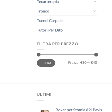
Tecarterapia
Tronco
Tunnel Carpale
Tutori Per Dito
FILTRA PER PREZZO
Prezzo
Prezzo
Prezzo:
€30
—
€40
FILTRA
Min
Max
ULTIMI
Boxer per Stomia 691Pavis