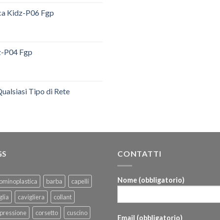
ica Kidz-P06 Fgp
dz-P04 Fgp
ualsiasi Tipo di Rete
GS
CONTATTI
Nome (obbligatorio)
ominoplastica
barba
capelli
glia
cavigliera
collant
pressione
corsetto
cuscino
Email (obbligatorio)