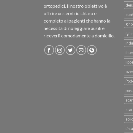
dena
ortopedici, Il nostro obiettivo è
offrire un servizio chiaro e
eup
completo ai pazienti che hanno la
gino
necessità di noleggiare ausili e
igie
riceverli comodamente a domicilio.
indu
inte
lipo
ove
Podo
post
sca
scar
soli
tinta