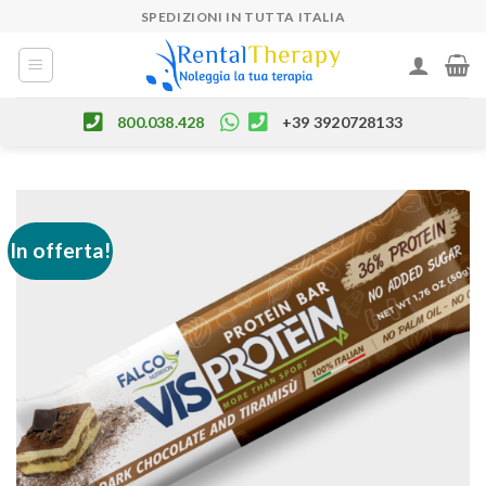
Skip
SPEDIZIONI IN TUTTA ITALIA
to
content
800.038.428
+39 3920728133
In offerta!