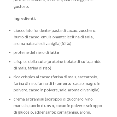
gustoso.
Ingredienti:
cioccolato fondente (pasta di cacao, zucchero,
burro di cacao, emulsionante: lecitina di
soia
,
aroma naturale di vaniglia)(52%)
proteine del siero di
latte
crispies della
soia
(proteine isolate di
soia
, amido
di mais, farina di riso)
rice crispies al cacao (farina di mais, saccarosio,
farina di riso, farina di
frumento
, cacao magro in
polvere, cacao in polvere, sale, aroma di vaniglia)
crema al tiramisù (sciroppo di zucchero, vino
marsala, tuorlo d’
uovo
, cacao in polvere, sciroppo
di glucosio, addensante: carragenina, aromi,