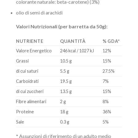
colorante naturale: beta-carotene) (3%)
olio di semi di arachidi
Valori Nutrizionali (per barretta da 50g):
NUTRIENTE
QUANTITÀ
% GDA*
Valore Energetico
246 kcal / 1027 kJ
12%
Grassi
10.5 g
15%
di cui saturi
5.5 g
27.5%
Carboidrati
19.5 g
7%
di cui zuccheri
13.5 g
15%
Fibre alimentari
2 g
8%
Proteine
18 g
36%
Sale
0.3 g
5%
* Assunzioni di riferimento di un adulto medio