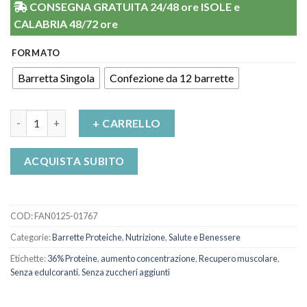
CONSEGNA GRATUITA 24/48 ore ISOLE e
CALABRIA 48/72 ore
FORMATO
Barretta Singola
Confezione da 12 barrette
Barretta Vis protein Cioccolato fondente e tiramisù Falco Adva
+ CARRELLO
ACQUISTA SUBITO
COD:
FAN0125-01767
Categorie:
Barrette Proteiche
,
Nutrizione
,
Salute e Benessere
Etichette:
36% Proteine
,
aumento concentrazione
,
Recupero muscolare
,
Senza edulcoranti
,
Senza zuccheri aggiunti