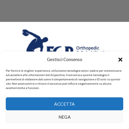
Gestisci Consenso
Per fornire le migliori esperienze, utilizziamo tecnologie come i cookie per memorizzare
e/o accedere alle informazioni del dispositivo. Il consenso a queste tecnologie ci
permetterà di elaborare dati come il comportamento di navigazione o ID unici su questo
sito. Non acconsentire o ritirare il consenso può influire negativamente su alcune
caratteristiche e funzioni.
CHI SIAMO
CONTATTI
PRIVACY POLICY
POLITICHE DI RESI E DI RIMBORSI
PAGAMENTI ACCETTATI
ACCETTA
POLITICHE DI SPEDIZIONE
Copyright 2026 ©
Gruppo FAF srls, Via Montelparo 43 A-B
NEGA
Roma P.I. 15499271003.