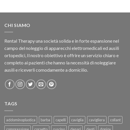
CHI SIAMO
Rental Therapy una società solida e in forte espansione nel
campo del noleggio di apparecchi elettromedicali ed ausili
ortopedici, Il nostro obiettivo è offrire un servizio chiaro e
completo ai pazienti che hanno la necessità di noleggiare
ausili e riceverli comodamente a domicilio.
TAGS
addominoplastica
barba
capelli
caviglia
cavigliera
collant
compressione
corsetto
cuscino
denari
denti
donjoy