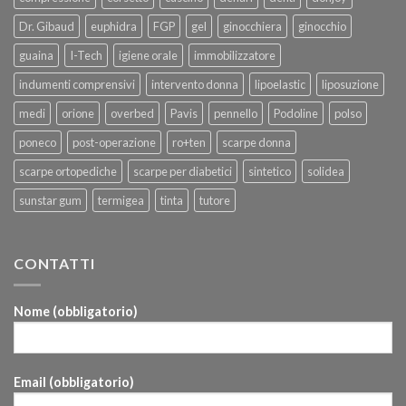
Dr. Gibaud
euphidra
FGP
gel
ginocchiera
ginocchio
guaina
I-Tech
igiene orale
immobilizzatore
indumenti comprensivi
intervento donna
lipoelastic
liposuzione
medi
orione
overbed
Pavis
pennello
Podoline
polso
poneco
post-operazione
ro+ten
scarpe donna
scarpe ortopediche
scarpe per diabetici
sintetico
solidea
sunstar gum
termigea
tinta
tutore
CONTATTI
Nome (obbligatorio)
Email (obbligatorio)