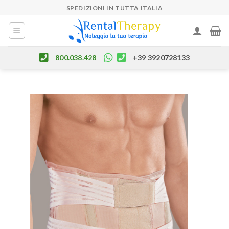
Skip
SPEDIZIONI IN TUTTA ITALIA
to
content
800.038.428
+39 3920728133