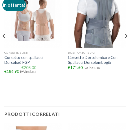
In offerta!
CORSETTI/BUSTI
BUSTI ORTOPEDICI
Corsetto con spallacci
Corsetto Dorsolombare Con
Dorsofixò FGP
Spallacci Dorsolombogib
€
205.00
€
171.50
IVA inclusa
€
186.90
IVA inclusa
PRODOTTI CORRELATI