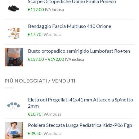
Scarpe Ortopediche Uomo Emilia Poneco
€
112.00
IVA inclusa
Bendaggio Fascia Multiuso 410 Orione
€
17.70
IVA inclusa
Busto ortopedico semirigido Lumbofast Ro+ten
–
€
157.00
€
192.00
IVA inclusa
PIÙ NOLEGGIATI / VENDUTI
Elettrodi Pregellati 41x41 mm Attacco a Spinotto
2mm
€
10.70
IVA inclusa
Polsiera Steccata Lunga Pediatrica Kidz-P06 Fgp
€
39.50
IVA inclusa