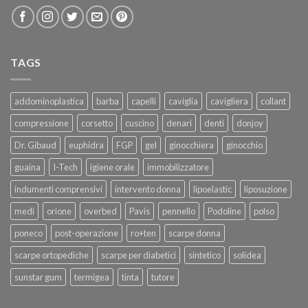
TAGS
addominoplastica
barba
capelli
caviglia
cavigliera
collant
compressione
corsetto
cuscino
denari
denti
donjoy
Dr. Gibaud
euphidra
FGP
gel
ginocchiera
ginocchio
guaina
I-Tech
igiene orale
immobilizzatore
indumenti comprensivi
intervento donna
lipoelastic
liposuzione
medi
orione
overbed
Pavis
pennello
Podoline
polso
poneco
post-operazione
ro+ten
scarpe donna
scarpe ortopediche
scarpe per diabetici
sintetico
solidea
sunstar gum
termigea
tinta
tutore