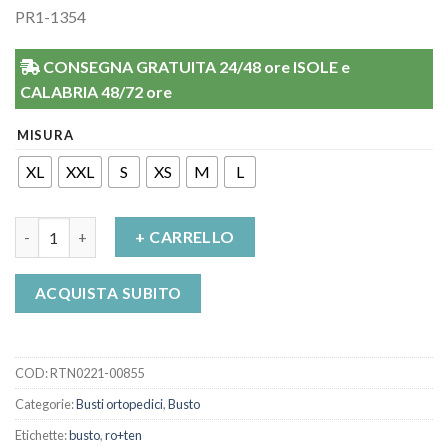
PR1-1354
CONSEGNA GRATUITA 24/48 ore ISOLE e
CALABRIA 48/72 ore
MISURA
XL
XXL
S
XS
M
L
Busto Ortopedico Uomo Sat Crocera Modulare Ro+Ten quantit
+ CARRELLO
ACQUISTA SUBITO
COD:
RTN0221-00855
Categorie:
Busti ortopedici
,
Busto
Etichette:
busto
,
ro+ten