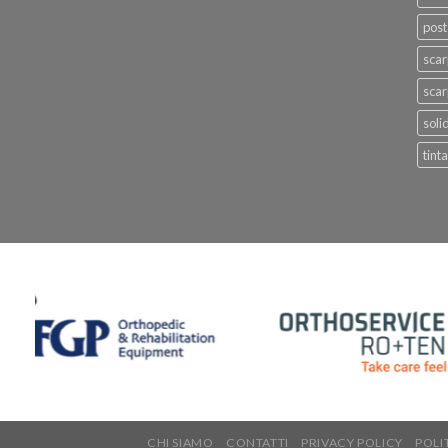
post
sca
scar
soli
tinta
CHI SIAMO
CONTATTI
PRIVACY POLICY
POLIT