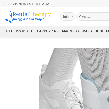
Skip
SPEDIZIONI IN TUTTA ITALIA
to
content
Cerca:
TUTTI I PRODOTTI
CARROZZINE
MAGNETOTERAPIA
KINETE