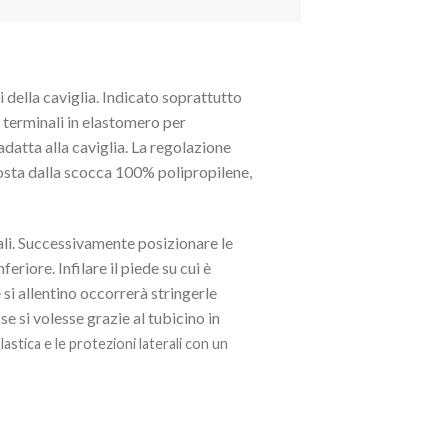
della caviglia. Indicato soprattutto
i terminali in elastomero per
adatta alla caviglia. La regolazione
posta dalla scocca 100% polipropilene,
erali. Successivamente posizionare le
eriore. Infilare il piede su cui è
 si allentino occorrerà stringerle
e si volesse grazie al tubicino in
 plastica e le protezioni laterali con un