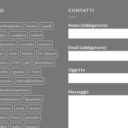
GS
CONTATTI
Nome (obbligatorio)
ominoplastica
barba
capelli
glia
cavigliera
collant
pressione
corsetto
cuscino
Email (obbligatorio)
ri
denti
donjoy
Dr. Gibaud
hidra
FGP
gel
ginocchiera
Oggetto
cchio
guaina
I-Tech
ne orale
immobilizzatore
menti comprensivi
Messaggio
rvento donna
lipoelastic
suzione
medi
orione
rbed
Pavis
pennello
line
polso
poneco