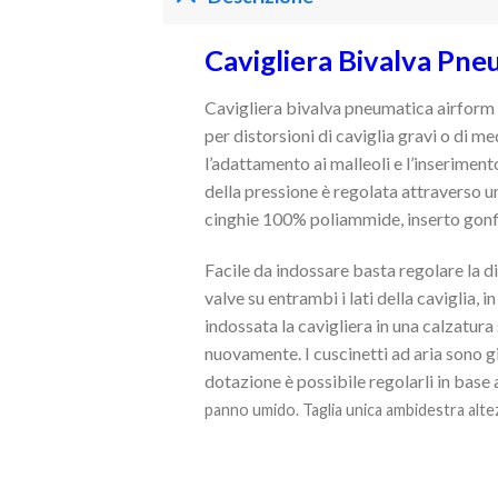
Cavigliera Bivalva Pne
Cavigliera bivalva pneumatica airform è
per distorsioni di caviglia gravi o di m
l’adattamento ai malleoli e l’inseriment
della pressione è regolata attraverso u
cinghie 100% poliammide, inserto gonfi
Facile da indossare basta regolare la dis
valve su entrambi i lati della caviglia, i
indossata la cavigliera in una calzatura
nuovamente. I cuscinetti ad aria sono gi
dotazione è possibile regolarli in base a
panno umido. Taglia unica ambidestra alte