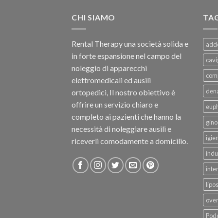
CHI SIAMO
TA
Rental Therapy una società solida e
add
in forte espansione nel campo del
cavi
noleggio di apparecchi
com
elettromedicali ed ausili
dena
ortopedici, Il nostro obiettivo è
offrire un servizio chiaro e
eup
completo ai pazienti che hanno la
gino
necessità di noleggiare ausili e
igie
riceverli comodamente a domicilio.
indu
inte
lipo
ove
Podo