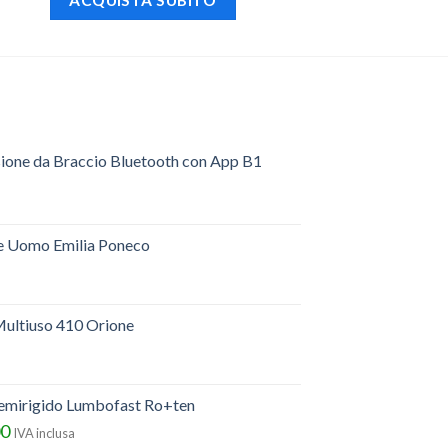
ACQUISTA SUBITO
sione da Braccio Bluetooth con App B1
e Uomo Emilia Poneco
ultiuso 410 Orione
semirigido Lumbofast Ro+ten
00
IVA inclusa