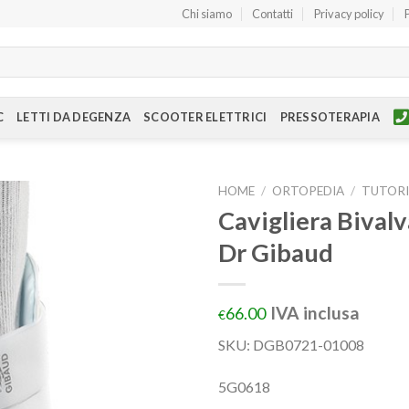
Chi siamo
Contatti
Privacy policy
C
LETTI DA DEGENZA
SCOOTER ELETTRICI
PRESSOTERAPIA
HOME
/
ORTOPEDIA
/
TUTORI
Cavigliera Bival
Dr Gibaud
IVA inclusa
66.00
€
SKU: DGB0721-01008
5G0618