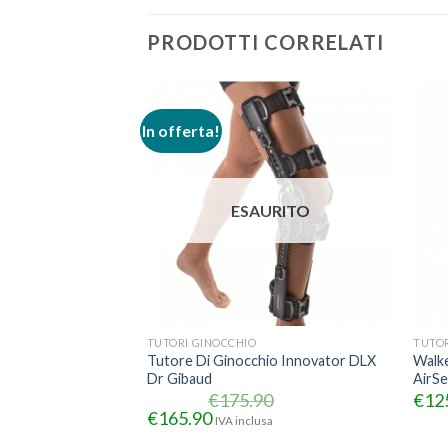
PRODOTTI CORRELATI
In offerta!
ESAURITO
TUTORI GINOCCHIO
TUTOR
ta a Spirale e
Tutore Di Ginocchio Innovator DLX
Walke
 409 Orione
Dr Gibaud
AirSe
€
175.90
€
12
€
165.90
IVA inclusa