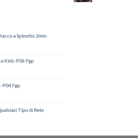
ttacco a Spinotto 2mm
ica Kidz-P06 Fgp
dz-P04 Fgp
ualsiasi Tipo di Rete