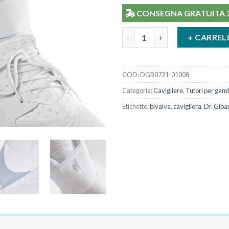
CONSEGNA GRATUITA 24/
Cavigliera Bivalva Pneumatica
+ CARREL
COD:
DGB0721-01008
Categorie:
Cavigliere
,
Tutori per gam
Etichette:
bivalva
,
cavigliera
,
Dr. Giba