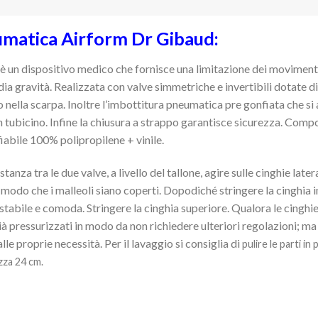
umatica Airform Dr Gibaud:
 un dispositivo medico che fornisce una limitazione dei movimenti 
edia gravità. Realizzata con valve simmetriche e invertibili dotate d
o nella scarpa. Inoltre l’imbottitura pneumatica pre gonfiata che si 
n tubicino. Infine la chiusura a strappo garantisce sicurezza. Com
abile 100% polipropilene + vinile.
tanza tra le due valve, a livello del tallone, agire sulle cinghie lat
n modo che i malleoli siano coperti. Dopodiché stringere la cinghia inf
 stabile e comoda. Stringere la cinghia superiore. Qualora le cinghie
à pressurizzati in modo da non richiedere ulteriori regolazioni; ma s
lle proprie necessità. Per il lavaggio si consiglia di
pulire le parti in
zza 24 cm.