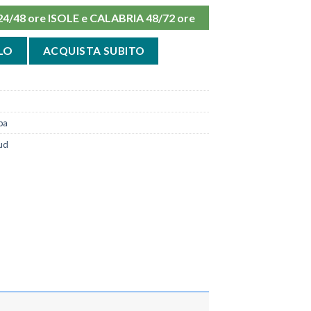
48 ore ISOLE e CALABRIA 48/72 ore
 Airform Dr Gibaud quantità
LO
ACQUISTA SUBITO
ba
ud