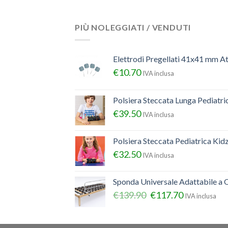
PIÙ NOLEGGIATI / VENDUTI
Elettrodi Pregellati 41x41 mm A
€
10.70
IVA inclusa
Polsiera Steccata Lunga Pediatr
€
39.50
IVA inclusa
Polsiera Steccata Pediatrica Ki
€
32.50
IVA inclusa
Sponda Universale Adattabile a Q
€
139.90
€
117.70
IVA inclusa