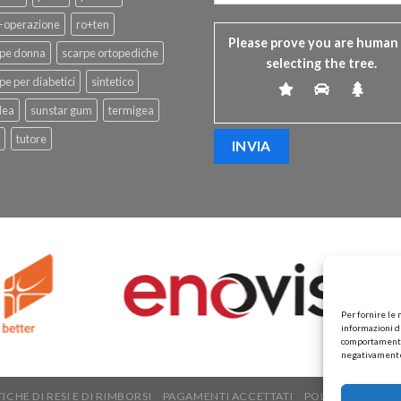
-operazione
ro+ten
Please prove you are human
rpe donna
scarpe ortopediche
selecting the
tree
.
pe per diabetici
sintetico
dea
sunstar gum
termigea
tutore
Per fornire le
informazioni de
comportamento d
negativamente 
ICHE DI RESI E DI RIMBORSI
PAGAMENTI ACCETTATI
POLITICHE DI SP