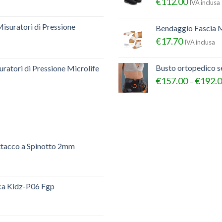
€
112.00
IVA inclusa
Misuratori di Pressione
Bendaggio Fascia M
€
17.70
IVA inclusa
Busto ortopedico 
ratori di Pressione Microlife
€
157.00
€
192.
–
ttacco a Spinotto 2mm
ica Kidz-P06 Fgp