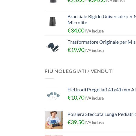
–
IVA inclusa
Bracciale Rigido Universale per 
Microlife
€
34.00
IVA inclusa
Trasformatore Originale per Misu
€
19.90
IVA inclusa
PIÙ NOLEGGIATI / VENDUTI
Elettrodi Pregellati 41x41 mm A
€
10.70
IVA inclusa
Polsiera Steccata Lunga Pediatr
€
39.50
IVA inclusa