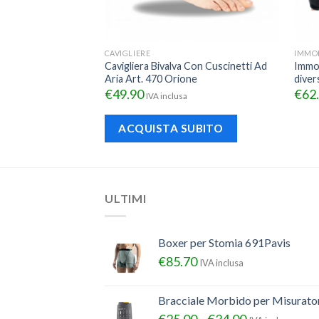
ER GAMBA
CAVIGLIERE
IMMOB
o 4 Camere D’Aria
Cavigliera Bivalva Con Cuscinetti Ad
Immob
Aria Art. 470 Orione
diver
€
49.90
€
62
sa
IVA inclusa
ACQUISTA SUBITO
ULTIMI
Boxer per Stomia 691Pavis
€
85.70
IVA inclusa
Bracciale Morbido per Misurator
€
25.00
€
34.00