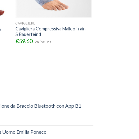
CAVIGLIERE
Cavigliera Compressiva MalleoTrain
y
S Bauerfeind
€
59.60
IVA inclusa
sione da Braccio Bluetooth con App B1
e Uomo Emilia Poneco