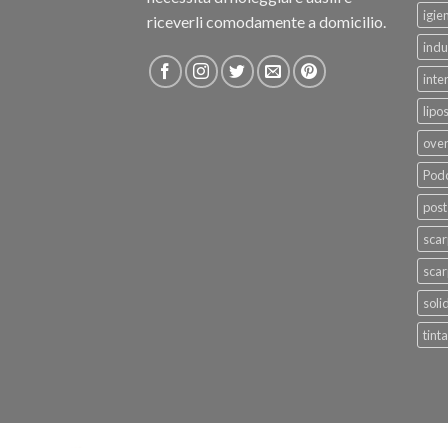
igie
riceverli comodamente a domicilio.
indu
inte
lipo
ove
Podo
post
sca
scar
soli
tinta