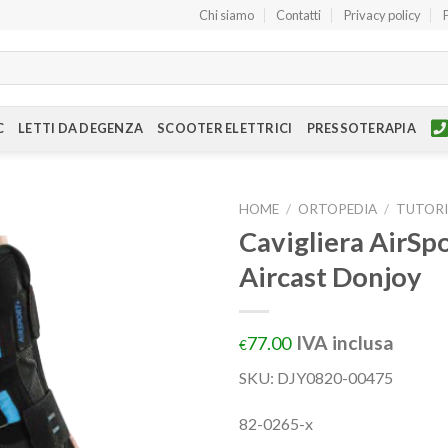
Chi siamo
Contatti
Privacy policy
C
LETTI DA DEGENZA
SCOOTER ELETTRICI
PRESSOTERAPIA
HOME
/
ORTOPEDIA
/
TUTORI
Cavigliera AirSp
Aircast Donjoy
IVA inclusa
77.00
€
SKU: DJY0820-00475
82-0265-x