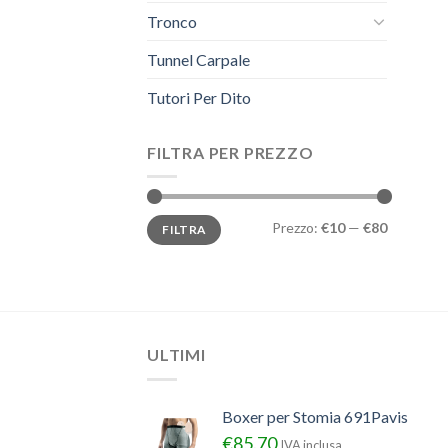
Tronco
Tunnel Carpale
Tutori Per Dito
FILTRA PER PREZZO
Prezzo
Prezzo
Prezzo:
€10
—
€80
FILTRA
Min
Max
ULTIMI
Boxer per Stomia 691Pavis
€
85.70
IVA inclusa