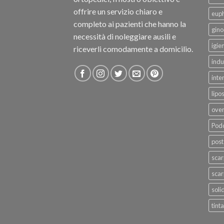
offrire un servizio chiaro e
eup
completo ai pazienti che hanno la
gino
necessità di noleggiare ausili e
igie
riceverli comodamente a domicilio.
indu
inte
lipo
ove
Podo
post
sca
scar
soli
tinta