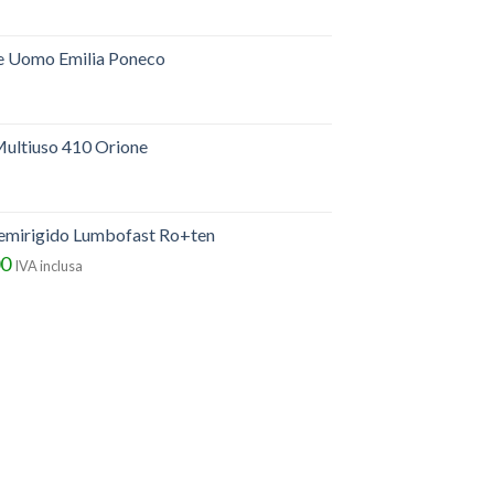
e Uomo Emilia Poneco
ultiuso 410 Orione
semirigido Lumbofast Ro+ten
00
IVA inclusa