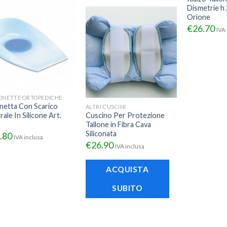
Dismetrie h 2
Orione
€
26.70
IVA 
ONETTE ORTOPEDICHE
onetta Con Scarico
ALTRI CUSCINI
ale In Silicone Art.
Cuscino Per Protezione
Tallone in Fibra Cava
Siliconata
.80
IVA inclusa
€
26.90
IVA inclusa
ACQUISTA
SUBITO