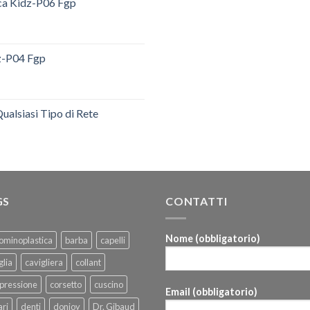
ica Kidz-P06 Fgp
dz-P04 Fgp
ualsiasi Tipo di Rete
GS
CONTATTI
Nome (obbligatorio)
ominoplastica
barba
capelli
glia
cavigliera
collant
pressione
corsetto
cuscino
Email (obbligatorio)
ri
denti
donjoy
Dr. Gibaud