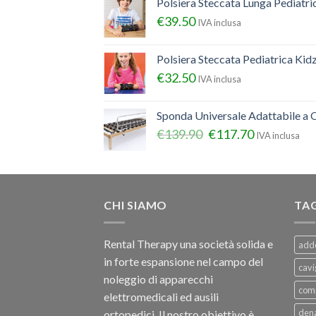
Polsiera Steccata Lunga Pediatr
€
39.50
IVA inclusa
Polsiera Steccata Pediatrica Ki
€
32.50
IVA inclusa
Sponda Universale Adattabile a Q
€
139.90
€
117.70
IVA inclusa
CHI SIAMO
TA
Rental Therapy una società solida e
add
in forte espansione nel campo del
cavi
noleggio di apparecchi
com
elettromedicali ed ausili
dena
ortopedici, Il nostro obiettivo è