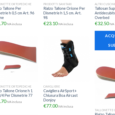
ONETTE ORTOPEDICHE
PRODOTTI SANITARI
ALTRI CUSCIN
zo Tallone Per
Rialzo Tallone Orione Per
Tallosan Su
etrie h 0,5 cm Art. 96
Dismetrie h 1,5 cm. Art.
Antidecubito
ne
98
Overbed
.70
€
23.10
€
32.50
IVA inclusa
IVA inclusa
IVA 
ACQ
SU
ONETTE ORTOPEDICHE
CAVIGLIERE
zo Tallone Orione h 1
Cavigliera AirSport+
3/4 Per Dismetrie 77
Chiusura Boa Aircast
Donjoy
.70
IVA inclusa
€
77.00
IVA inclusa
TALLONETTE 
Rialzo Tallo