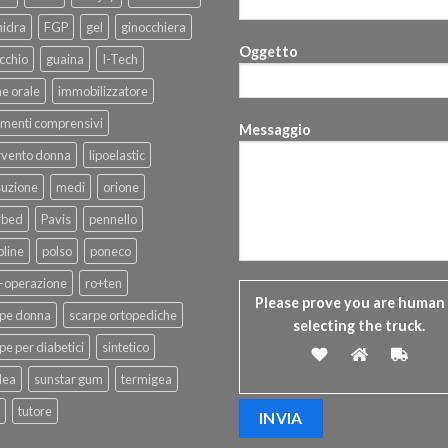
hidra
FGP
gel
ginocchiera
Oggetto
cchio
guaina
I-Tech
ne orale
immobilizzatore
menti comprensivi
Messaggio
rvento donna
lipoelastic
suzione
medi
orione
rbed
Pavis
pennello
line
polso
poneco
-operazione
ro+ten
Please prove you are human
rpe donna
scarpe ortopediche
selecting the
truck
.
pe per diabetici
sintetico
dea
sunstar gum
termigea
tutore