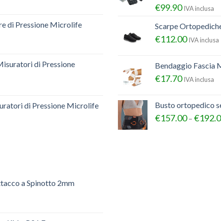
€
99.90
IVA inclusa
e di Pressione Microlife
Scarpe Ortopedich
€
112.00
IVA inclusa
Misuratori di Pressione
Bendaggio Fascia M
€
17.70
IVA inclusa
Busto ortopedico 
ratori di Pressione Microlife
€
157.00
€
192.
–
ttacco a Spinotto 2mm