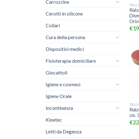
Carrozzine
TALL
Rial
Cerotti in silicone
Dism
Orio
Collari
€
19
Cura della persona
Dispositivi medici
Fisioterapia domiciliare
Giocattoli
Igiene e cosmesi
Igiene Orale
TALL
Incontinenza
Rial
cm. 
Kinetec
€
22
Letti da Degenza