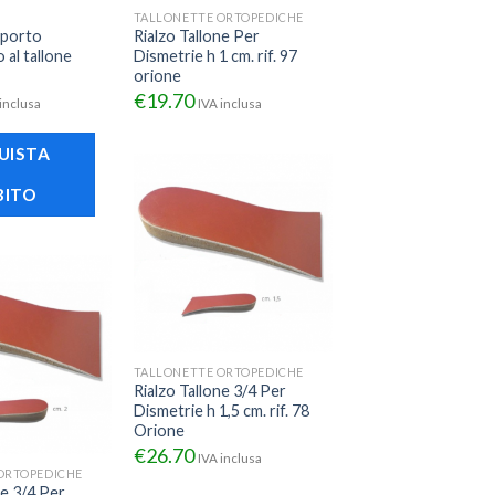
I
TALLONETTE ORTOPEDICHE
pporto
Rialzo Tallone Per
 al tallone
Dismetrie h 1 cm. rif. 97
orione
€
19.70
inclusa
IVA inclusa
UISTA
BITO
TALLONETTE ORTOPEDICHE
Rialzo Tallone 3/4 Per
Dismetrie h 1,5 cm. rif. 78
Orione
€
26.70
IVA inclusa
ORTOPEDICHE
ne 3/4 Per