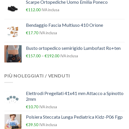
Scarpe Ortopediche Uomo Emilia Poneco
€
112.00
IVA inclusa
Bendaggio Fascia Multiuso 410 Orione
€
17.70
IVA inclusa
Busto ortopedico semirigido Lumbofast Ro+ten
–
€
157.00
€
192.00
IVA inclusa
PIÙ NOLEGGIATI / VENDUTI
Elettrodi Pregellati 41x41 mm Attacco a Spinotto
2mm
€
10.70
IVA inclusa
Polsiera Steccata Lunga Pediatrica Kidz-P06 Fgp
€
39.50
IVA inclusa