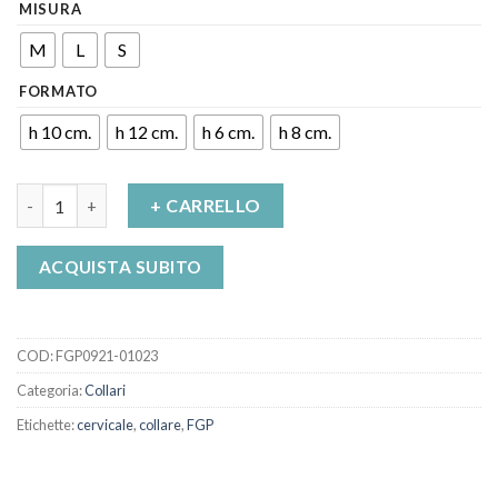
MISURA
M
L
S
FORMATO
h 10 cm.
h 12 cm.
h 6 cm.
h 8 cm.
Collare Cervicale Morbido CLC/100 FGP quantità
+ CARRELLO
ACQUISTA SUBITO
COD:
FGP0921-01023
Categoria:
Collari
Etichette:
cervicale
,
collare
,
FGP