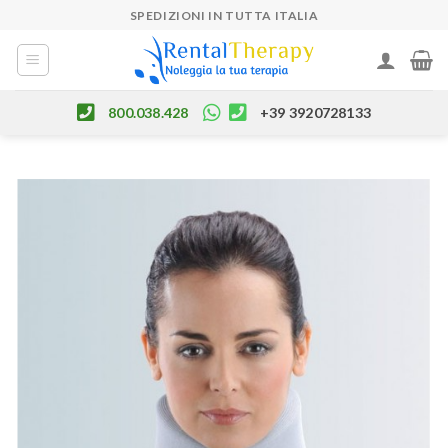
Skip
SPEDIZIONI IN TUTTA ITALIA
to
content
800.038.428
+39 3920728133