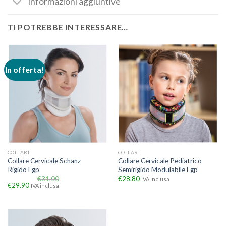
Informazioni aggiuntive
TI POTREBBE INTERESSARE…
In offerta!
COLLARI
COLLARI
Collare Cervicale Schanz
Collare Cervicale Pediatrico
Rigido Fgp
Semirigido Modulabile Fgp
€
31.00
€
28.80
IVA inclusa
€
29.90
IVA inclusa