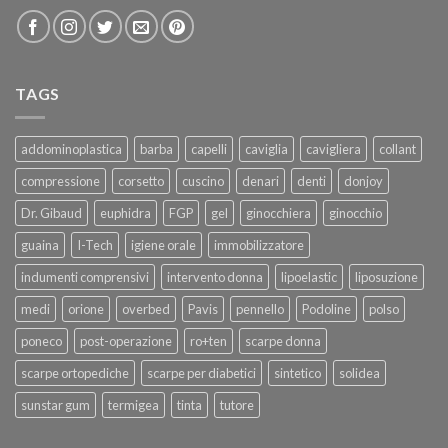
TAGS
addominoplastica
barba
capelli
caviglia
cavigliera
collant
compressione
corsetto
cuscino
denari
denti
donjoy
Dr. Gibaud
euphidra
FGP
gel
ginocchiera
ginocchio
guaina
I-Tech
igiene orale
immobilizzatore
indumenti comprensivi
intervento donna
lipoelastic
liposuzione
medi
orione
overbed
Pavis
pennello
Podoline
polso
poneco
post-operazione
ro+ten
scarpe donna
scarpe ortopediche
scarpe per diabetici
sintetico
solidea
sunstar gum
termigea
tinta
tutore