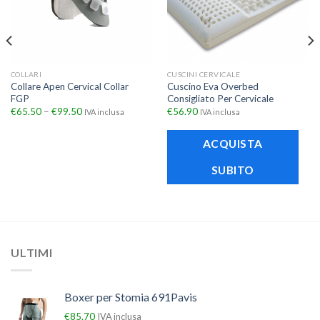
COLLARI
CUSCINI CERVICALE
Collare Apen Cervical Collar
Cuscino Eva Overbed
FGP
Consigliato Per Cervicale
€
65.50
–
€
99.50
€
56.90
IVA inclusa
IVA inclusa
ACQUISTA
SUBITO
ULTIMI
Boxer per Stomia 691Pavis
€
85.70
IVA inclusa