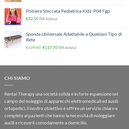
Polsiera Steccata Pediatrica Kidz-P04 Fgp
€
32.50
IVA inclusa
Sponda Universale Adattabile a Qualsiasi Tipo di
Rete
€
139.90
€
117.70
IVA inclusa
CHI SIAMO
Rental Therapy una società solida e in forte espansione nel
campo del noleggio di apparecchi elettromedicali ed ausili
ortopedici, Il nostro obiettivo è offrire un servizio chiaro e
completo ai pazienti che hanno la necessità di noleggiare
ausili e riceverli comodamente a domicilio.