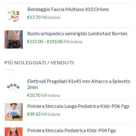
Bendaggio Fascia Multiuso 410 Orione
€
17.70
IVA inclusa
Busto ortopedico semirigido Lumbofast Ro+ten
–
€
157.00
€
192.00
IVA inclusa
PIÙ NOLEGGIATI / VENDUTI
Elettrodi Pregellati 41x41 mm Attacco a Spinotto
2mm
€
10.70
IVA inclusa
Polsiera Steccata Lunga Pediatrica Kidz-P06 Fgp
€
39.50
IVA inclusa
Polsiera Steccata Pediatrica Kidz-P04 Fgp