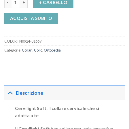
+ CARRELLO
ACQUISTA SUBITO
COD:
RTN0924-01669
Categorie:
Collari
,
Collo
,
Ortopedia
Descrizione
Cervilight Soft: il collare cervicale che si
adatta a te
Il
Cervilight Soft
è un collare cervicale innovativo,