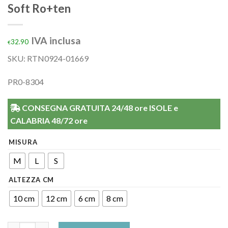
Soft Ro+ten
IVA inclusa
32.90
€
SKU:
RTN0924-01669
PR0-8304
CONSEGNA GRATUITA 24/48 ore ISOLE e
CALABRIA 48/72 ore
MISURA
M
L
S
ALTEZZA CM
10 cm
12 cm
6 cm
8 cm
Collare morbido Sagomato Cervilight Soft Ro+ten quantità