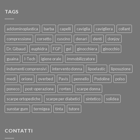
TAGS
addominoplastica
barba
capelli
caviglia
cavigliera
collant
compressione
corsetto
cuscino
denari
denti
donjoy
Dr. Gibaud
euphidra
FGP
gel
ginocchiera
ginocchio
guaina
I-Tech
igiene orale
immobilizzatore
indumenti comprensivi
intervento donna
lipoelastic
liposuzione
medi
orione
overbed
Pavis
pennello
Podoline
polso
poneco
post-operazione
ro+ten
scarpe donna
scarpe ortopediche
scarpe per diabetici
sintetico
solidea
sunstar gum
termigea
tinta
tutore
CONTATTI