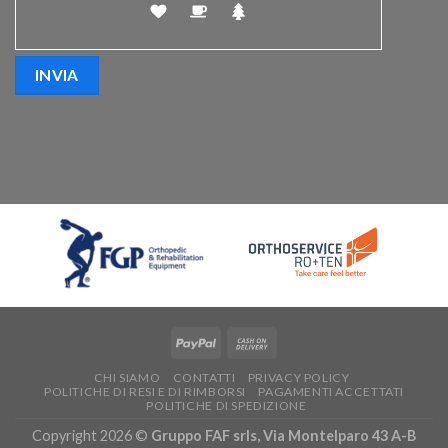
CHI SIAMO
CONTATTI
PRIVACY POLICY
POLITICHE DI RESI E DI RIMBORSI
PAGAMENTI ACCETTATI
POLITICHE DI SPEDIZIONE
Copyright 2026 ©
Gruppo FAF srls, Via Montelparo 43 A-B