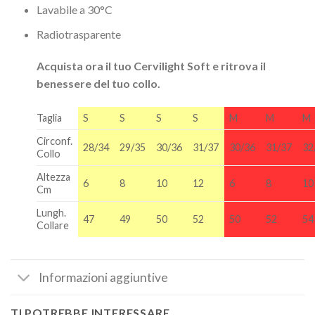
Lavabile a 30°C
Radiotrasparente
Acquista ora il tuo Cervilight Soft e ritrova il
benessere del tuo collo.
Taglia
S
S
S
S
M
M
M
Circonf.
28/34
29/35
30/36
31/37
30/36
31/37
32
Collo
Altezza
6
8
10
12
6
8
10
Cm
Lungh.
47
49
50
52
50
52
54
Collare
Informazioni aggiuntive
TI POTREBBE INTERESSARE…