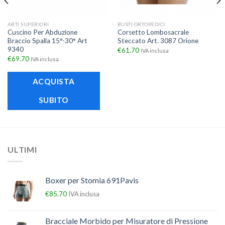
ARTI SUPERIORI
BUSTI ORTOPEDICI
Cuscino Per Abduzione
Corsetto Lombosacrale
Braccio Spalla 15°-30° Art
Steccato Art. 3087 Orione
9340
€
61.70
IVA inclusa
€
69.70
IVA inclusa
ACQUISTA
SUBITO
ULTIMI
Boxer per Stomia 691Pavis
€
85.70
IVA inclusa
Bracciale Morbido per Misuratore di Pressione