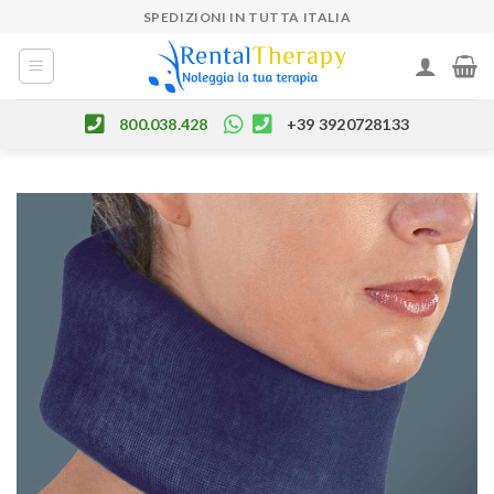
Skip
SPEDIZIONI IN TUTTA ITALIA
to
content
800.038.428
+39 3920728133