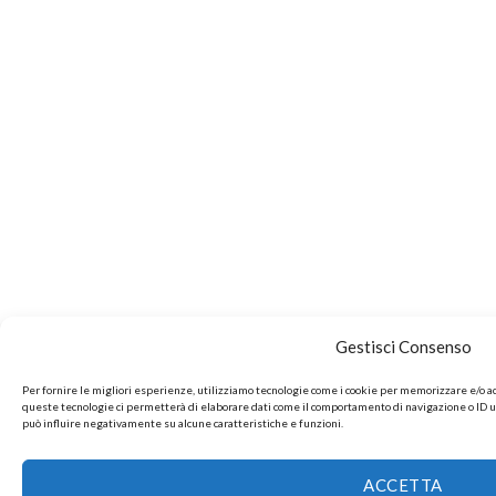
Gestisci Consenso
Per fornire le migliori esperienze, utilizziamo tecnologie come i cookie per memorizzare e/o ac
queste tecnologie ci permetterà di elaborare dati come il comportamento di navigazione o ID uni
può influire negativamente su alcune caratteristiche e funzioni.
ACCETTA