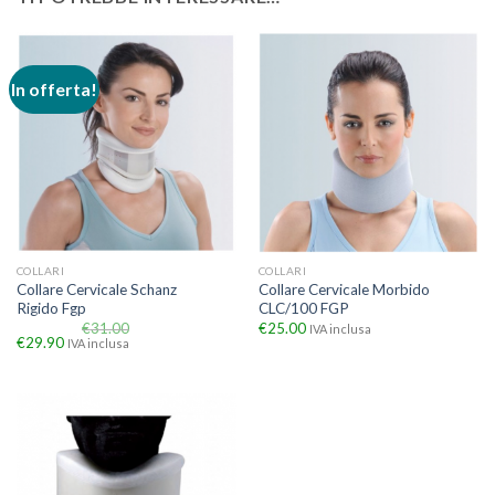
In offerta!
COLLARI
COLLARI
Collare Cervicale Schanz
Collare Cervicale Morbido
Rigido Fgp
CLC/100 FGP
€
31.00
€
25.00
IVA inclusa
€
29.90
IVA inclusa