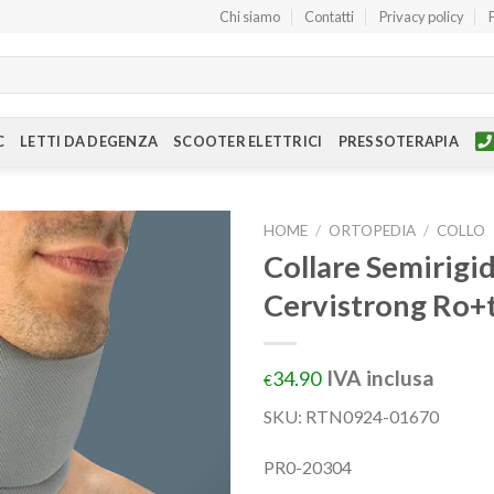
Chi siamo
Contatti
Privacy policy
C
LETTI DA DEGENZA
SCOOTER ELETTRICI
PRESSOTERAPIA
HOME
/
ORTOPEDIA
/
COLLO
Collare Semirigi
Cervistrong Ro+
IVA inclusa
34.90
€
SKU:
RTN0924-01670
PR0-20304