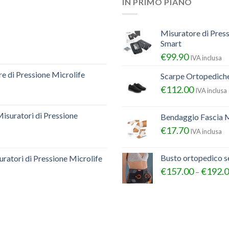
IN PRIMO PIANO
Misuratore di Pres
Smart
€
99.90
IVA inclusa
e di Pressione Microlife
Scarpe Ortopedich
€
112.00
IVA inclusa
Misuratori di Pressione
Bendaggio Fascia M
€
17.70
IVA inclusa
Busto ortopedico 
ratori di Pressione Microlife
€
157.00
€
192.
–