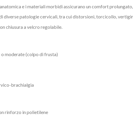
natomica e i materiali morbidi assicurano un comfort prolungato, 
 diverse patologie cervicali, tra cui distorsioni, torcicollo, vertigini
on chiusura a velcro regolabile.
i o moderate (colpo di frusta)
vico-brachialgia
 rinforzo in polietilene