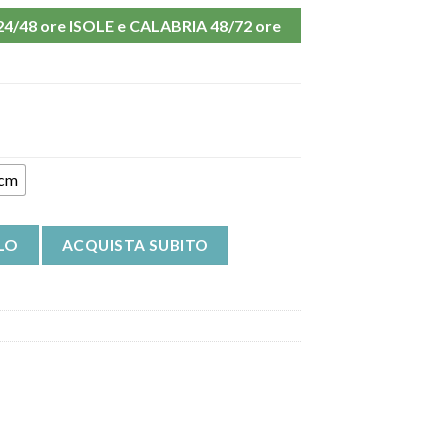
48 ore ISOLE e CALABRIA 48/72 ore
 cm
zo Cervistrong Ro+ten quantità
LO
ACQUISTA SUBITO