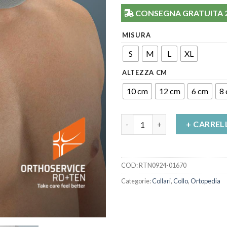
CONSEGNA GRATUITA 24/
MISURA
S
M
L
XL
ALTEZZA CM
10 cm
12 cm
6 cm
8
Collare Semirigido con rinfor
+ CARREL
COD:
RTN0924-01670
Categorie:
Collari
,
Collo
,
Ortopedia