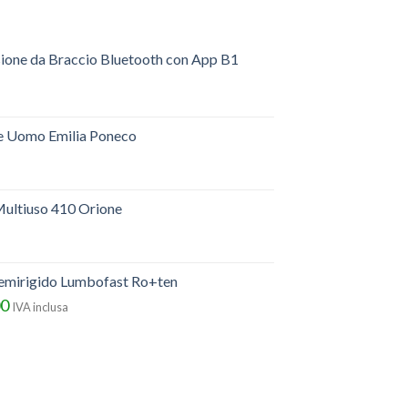
sione da Braccio Bluetooth con App B1
e Uomo Emilia Poneco
ultiuso 410 Orione
semirigido Lumbofast Ro+ten
00
IVA inclusa