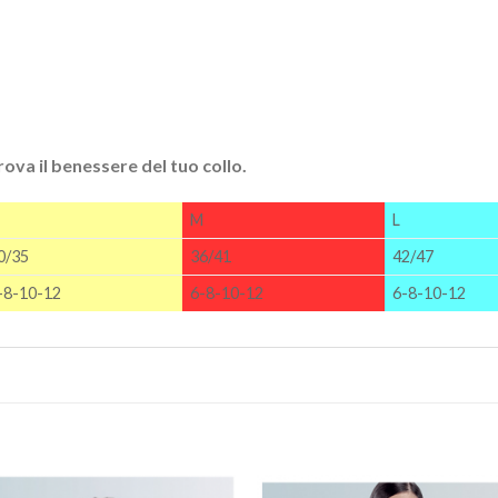
rova il benessere del tuo collo.
M
L
0/35
36/41
42/47
-8-10-12
6-8-10-12
6-8-10-12