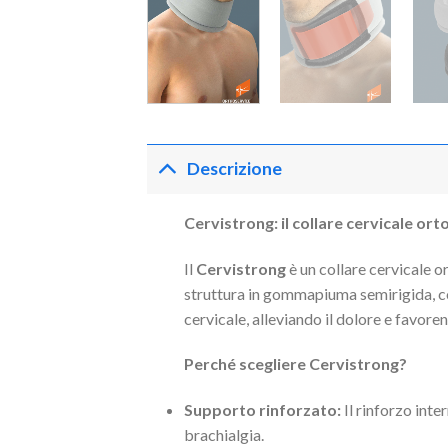
Descrizione
Cervistrong: il collare cervicale o
Il
Cervistrong
è un collare cervicale o
struttura in gommapiuma semirigida, con
cervicale, alleviando il dolore e favore
Perché scegliere Cervistrong?
Supporto rinforzato:
Il rinforzo inte
brachialgia.