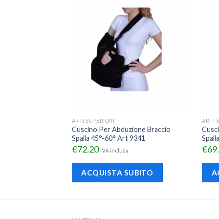
ARTI SUPERIORI
ARTI 
abile Polso-
Cuscino Per Abduzione Braccio
Cusci
Donjoy
Spalla 45°-60° Art 9341
Spall
€
72.20
€
69
sa
IVA inclusa
ACQUISTA SUBITO
A