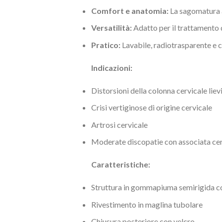
Comfort e anatomia:
La sagomatura a
Versatilità:
Adatto per il trattamento di
Pratico:
Lavabile, radiotrasparente e c
Indicazioni:
Distorsioni della colonna cervicale liev
Crisi vertiginose di origine cervicale
Artrosi cervicale
Moderate discopatie con associata cer
Caratteristiche:
Struttura in gommapiuma semirigida con
Rivestimento in maglina tubolare
Chiusura posteriore con velcro