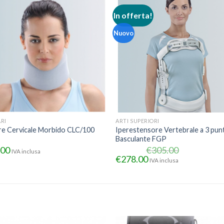
In offerta!
Nuovo
RI
ARTI SUPERIORI
re Cervicale Morbido CLC/100
Iperestensore Vertebrale a 3 punt
Basculante FGP
.00
€
305.00
IVA inclusa
€
278.00
IVA inclusa