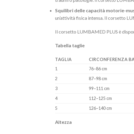
Squilibri delle capacità motorie-mu
un’attività fisica intensa. Il corsetto
Il corsetto LUMBAMED PLUS è disponibile
Tabella taglie
TAGLIA
CIRCONFERENZA B
1
76–86 cm
2
87–98 cm
3
99–111 cm
4
112–125 cm
5
126–140 cm
Altezza