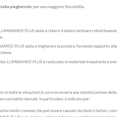
tella pieghevole:
per una maggiore flessibilità.
 LUMBAMED PLUS aiuta a ridurre il dolore lombare ridistribuendo l
e.
AMED PLUS aiuta a migliorare la postura, fornendo supporto alla 
chiena.
etto LUMBAMED PLUS è realizzato in materiale traspirante e morb
n tutte le situazioni in cui è necessaria una stabilizzazione dell
un cuscinetto dorsale. In particolare, è indicato per:
turbo molto comune che può essere causato da diversi fattori, com
ED PLUS può aiutare a ridurre il dolore e a migliorare la postura,