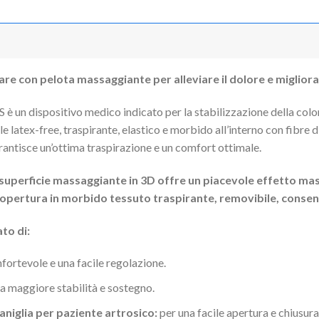
 con pelota massaggiante per alleviare il dolore e migliora
n dispositivo medico indicato per la stabilizzazione della colon
e latex-free, traspirante, elastico e morbido all’interno con fibre 
ntisce un’ottima traspirazione e un comfort ottimale.
 superficie massaggiante in 3D offre un piacevole effetto mass
copertura in morbido tessuto traspirante, removibile, consent
to di:
nfortevole e una facile regolazione.
a maggiore stabilità e sostegno.
niglia per paziente artrosico:
per una facile apertura e chiusura