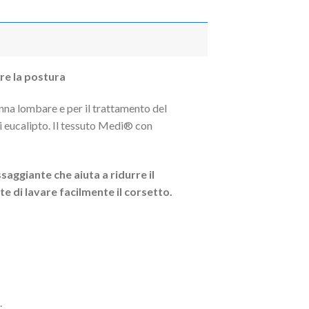
re la postura
na lombare e per il trattamento del
di eucalipto. Il tessuto Medi® con
aggiante che aiuta a ridurre il
e di lavare facilmente il corsetto.
.