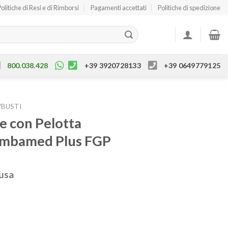
Politiche di Resi e di Rimborsi
Pagamenti accettati
Politiche di spedizione
800.038.428
+39 3920728133
+39 0649779125
/BUSTI
e con Pelotta
umbamed Plus FGP
lusa