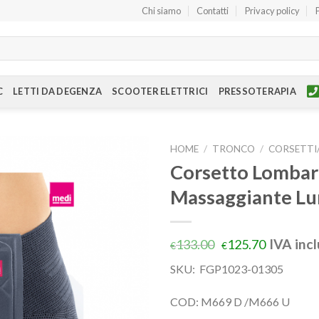
Chi siamo
Contatti
Privacy policy
C
LETTI DA DEGENZA
SCOOTER ELETTRICI
PRESSOTERAPIA
HOME
/
TRONCO
/
CORSETTI
Corsetto Lombar
Massaggiante L
IVA inc
133.00
125.70
€
€
SKU:
FGP1023-01305
COD: M669 D /M666 U