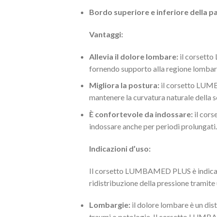
Bordo superiore e inferiore della pa
Vantaggi:
Allevia il dolore lombare:
il corsetto
fornendo supporto alla regione lombar
Migliora la postura:
il corsetto LUMB
mantenere la curvatura naturale della s
È confortevole da indossare:
il cors
indossare anche per periodi prolungati.
Indicazioni d’uso:
Il corsetto LUMBAMED PLUS è indicato i
ridistribuzione della pressione tramite 
Lombargie:
il dolore lombare è un dis
traumi o patologie. Il corsetto LUMBAM