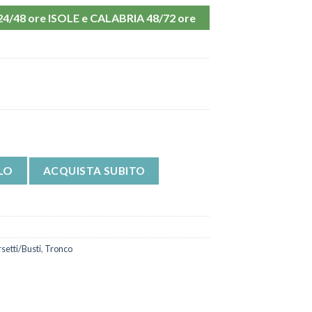
48 ore ISOLE e CALABRIA 48/72 ore
 Massaggiante Lumbamed Plus FGP quantità
LO
ACQUISTA SUBITO
setti/Busti
,
Tronco