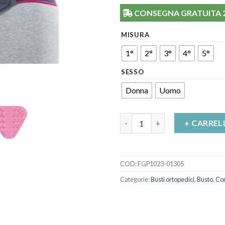
CONSEGNA GRATUITA 24/
MISURA
1°
2°
3°
4°
5°
SESSO
Donna
Uomo
Corsetto Lombare con Pelotta
+ CARREL
COD:
FGP1023-01305
Categorie:
Busti ortopedici
,
Busto
,
Cor