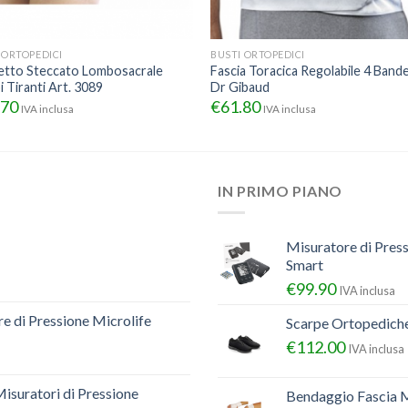
 ORTOPEDICI
BUSTI ORTOPEDICI
etto Steccato Lombosacrale
Fascia Toracica Regolabile 4 Band
 Tiranti Art. 3089
Dr Gibaud
.70
€
61.80
IVA inclusa
IVA inclusa
IN PRIMO PIANO
Misuratore di Pres
Smart
€
99.90
IVA inclusa
e di Pressione Microlife
Scarpe Ortopedich
€
112.00
IVA inclusa
Misuratori di Pressione
Bendaggio Fascia M