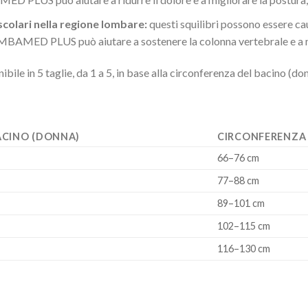
scolari nella regione lombare:
questi squilibri possono essere ca
 LUMBAMED PLUS può aiutare a sostenere la colonna vertebrale e a m
 in 5 taglie, da 1 a 5, in base alla circonferenza del bacino (don
ACINO (DONNA)
CIRCONFERENZA 
66–76 cm
77–88 cm
89–101 cm
102–115 cm
116–130 cm