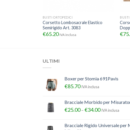
BUSTI ORTOPEDICI
BUSTI
valva Cervico-
Corsetto Lombosacrale Elastico
Cors
Semirigido Art. 3083
Doppi
€
65.20
€
75
sa
IVA inclusa
ULTIMI
Boxer per Stomia 691Pavis
€
85.70
IVA inclusa
Bracciale Morbido per Misurator
€
25.00
€
34.00
–
IVA inclusa
Bracciale Rigido Universale per 