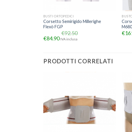
BUSTI ORTOPEDICI
BUST
Corsetto Semirigido Millerighe
Cors
Flexò FGP
M680
€
92.50
€
16
€
84.90
IVA inclusa
PRODOTTI CORRELATI