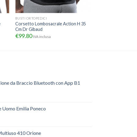
BUSTI ORTOPEDICI
e
Corsetto Lombosacrale Action H 35
Cm Dr Gibaud
€
99.80
IVA inclusa
sione da Braccio Bluetooth con App B1
e Uomo Emilia Poneco
ultiuso 410 Orione