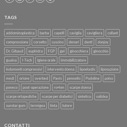
TAGS
addominoplastica
barba
capelli
caviglia
cavigliera
collant
compressione
corsetto
cuscino
denari
denti
donjoy
Dr. Gibaud
euphidra
FGP
gel
ginocchiera
ginocchio
guaina
I-Tech
igiene orale
immobilizzatore
indumenti comprensivi
intervento donna
lipoelastic
liposuzione
medi
orione
overbed
Pavis
pennello
Podoline
polso
poneco
post-operazione
ro+ten
scarpe donna
scarpe ortopediche
scarpe per diabetici
sintetico
solidea
sunstar gum
termigea
tinta
tutore
CONTATTI