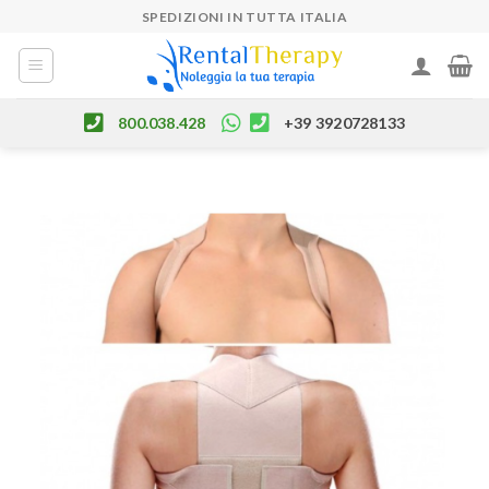
Skip
SPEDIZIONI IN TUTTA ITALIA
to
content
800.038.428
+39 3920728133