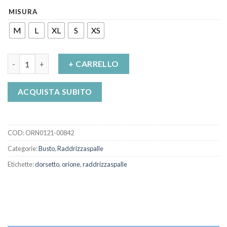
MISURA
M
L
XL
S
XS
Dorsetto Raddrizza Spalle Regolabile Art. 9494 Orione quantità
+ CARRELLO
ACQUISTA SUBITO
COD:
ORN0121-00842
Categorie:
Busto
,
Raddrizzaspalle
Etichette:
dorsetto
,
orione
,
raddrizzaspalle