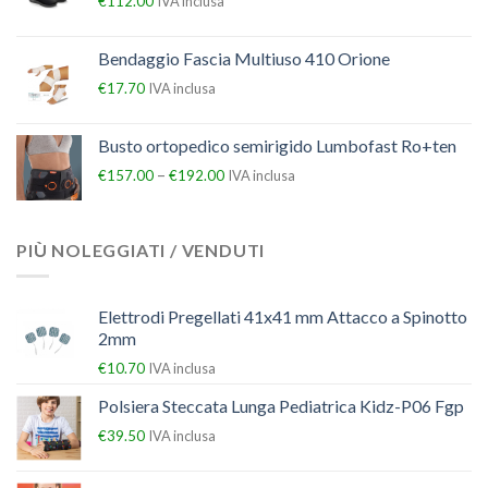
€
112.00
IVA inclusa
Bendaggio Fascia Multiuso 410 Orione
€
17.70
IVA inclusa
Busto ortopedico semirigido Lumbofast Ro+ten
–
€
157.00
€
192.00
IVA inclusa
PIÙ NOLEGGIATI / VENDUTI
Elettrodi Pregellati 41x41 mm Attacco a Spinotto
2mm
€
10.70
IVA inclusa
Polsiera Steccata Lunga Pediatrica Kidz-P06 Fgp
€
39.50
IVA inclusa