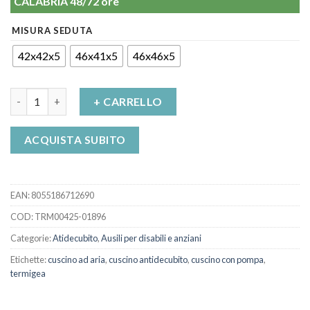
CALABRIA 48/72 ore
MISURA SEDUTA
42x42x5
46x41x5
46x46x5
Cuscino antidecubito a bolle d'aria CA100/150/200 Termigea qu
+ CARRELLO
ACQUISTA SUBITO
EAN:
8055186712690
COD:
TRM00425-01896
Categorie:
Atidecubito
,
Ausili per disabili e anziani
Etichette:
cuscino ad aria
,
cuscino antidecubito
,
cuscino con pompa
,
termigea