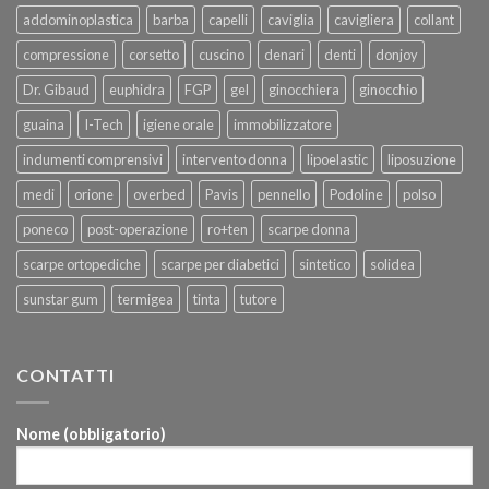
addominoplastica
barba
capelli
caviglia
cavigliera
collant
compressione
corsetto
cuscino
denari
denti
donjoy
Dr. Gibaud
euphidra
FGP
gel
ginocchiera
ginocchio
guaina
I-Tech
igiene orale
immobilizzatore
indumenti comprensivi
intervento donna
lipoelastic
liposuzione
medi
orione
overbed
Pavis
pennello
Podoline
polso
poneco
post-operazione
ro+ten
scarpe donna
scarpe ortopediche
scarpe per diabetici
sintetico
solidea
sunstar gum
termigea
tinta
tutore
CONTATTI
Nome (obbligatorio)