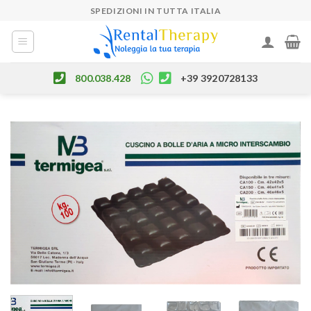
Skip
SPEDIZIONI IN TUTTA ITALIA
to
content
800.038.428
+39 3920728133