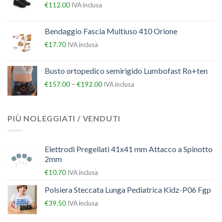
€
112.00
IVA inclusa
Bendaggio Fascia Multiuso 410 Orione
€
17.70
IVA inclusa
Busto ortopedico semirigido Lumbofast Ro+ten
–
€
157.00
€
192.00
IVA inclusa
PIÙ NOLEGGIATI / VENDUTI
Elettrodi Pregellati 41x41 mm Attacco a Spinotto
2mm
€
10.70
IVA inclusa
Polsiera Steccata Lunga Pediatrica Kidz-P06 Fgp
€
39.50
IVA inclusa