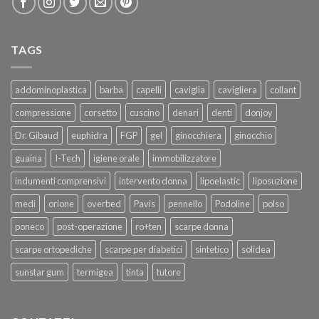
TAGS
addominoplastica
barba
capelli
caviglia
cavigliera
collant
compressione
corsetto
cuscino
denari
denti
donjoy
Dr. Gibaud
euphidra
FGP
gel
ginocchiera
ginocchio
guaina
I-Tech
igiene orale
immobilizzatore
indumenti comprensivi
intervento donna
lipoelastic
liposuzione
medi
orione
overbed
Pavis
pennello
Podoline
polso
poneco
post-operazione
ro+ten
scarpe donna
scarpe ortopediche
scarpe per diabetici
sintetico
solidea
sunstar gum
termigea
tinta
tutore