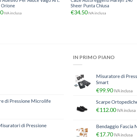
o Adesivo Per Alluce Valgo Art.
Calze Autoreggenti Marilyn 140
 Orione
Sheer Punta Chiusa
50
€
34.50
IVA inclusa
IVA inclusa
IN PRIMO PIANO
Misuratore di Pres
Smart
€
99.90
IVA inclusa
e di Pressione Microlife
Scarpe Ortopedich
€
112.00
IVA inclusa
Misuratori di Pressione
Bendaggio Fascia M
€
17.70
IVA inclusa