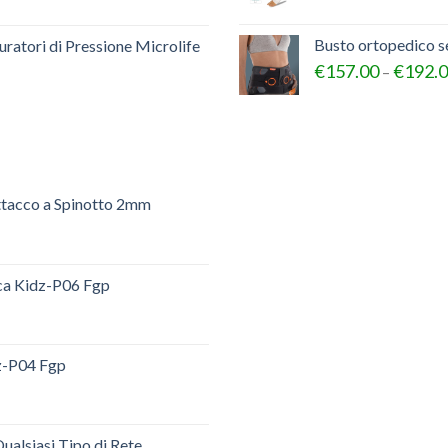
Busto ortopedico 
ratori di Pressione Microlife
€
157.00
€
192.
–
ttacco a Spinotto 2mm
ica Kidz-P06 Fgp
dz-P04 Fgp
ualsiasi Tipo di Rete