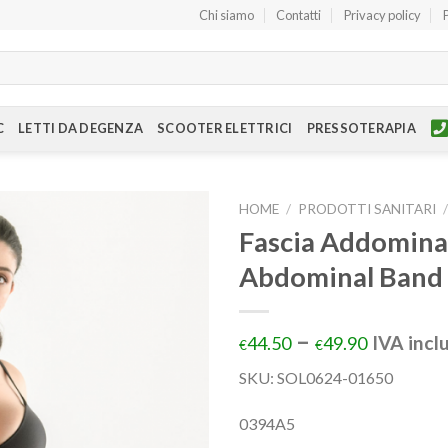
Chi siamo
Contatti
Privacy policy
C
LETTI DA DEGENZA
SCOOTER ELETTRICI
PRESSOTERAPIA
HOME
/
PRODOTTI SANITARI
Fascia Addomina
Abdominal Band 
–
IVA incl
44.50
49.90
€
€
SKU:
SOL0624-01650
0394A5