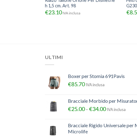
reggente Mediven
Rialzo Tallone Orione Per Dismetrie
Feltr
h 1,5 cm. Art. 98
G230
.00
€
23.10
€
8.
IVA inclusa
IVA inclusa
ULTIMI
Boxer per Stomia 691Pavis
€
85.70
IVA inclusa
Bracciale Morbido per Misurator
€
25.00
€
34.00
–
IVA inclusa
Bracciale Rigido Universale per 
Microlife