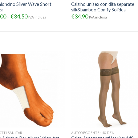
loncino Silver Wave Short
Calzino unisex con dita separate
ea
silk&bamboo Comfy Solidea
.00
€
34.50
€
34.90
–
IVA inclusa
IVA inclusa
TTI SANITARI
AUTOREGGENTE 140 DEN