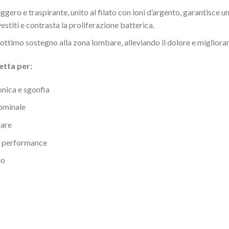
eggero e traspirante, unito al filato con ioni d’argento, garantisce 
estiti e contrasta la proliferazione batterica.
 ottimo sostegno alla zona lombare, alleviando il dolore e migliora
etta per:
nica e sgonfia
dominale
bare
ro performance
io