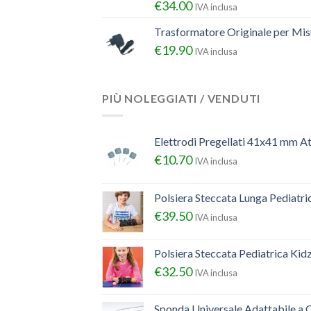
€
34.00
IVA inclusa
Trasformatore Originale per Misu
€
19.90
IVA inclusa
PIÙ NOLEGGIATI / VENDUTI
Elettrodi Pregellati 41x41 mm A
€
10.70
IVA inclusa
Polsiera Steccata Lunga Pediatr
€
39.50
IVA inclusa
Polsiera Steccata Pediatrica Ki
€
32.50
IVA inclusa
Sponda Universale Adattabile a Q