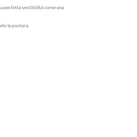
una perfetta vestibilità come una
ndo la postura.