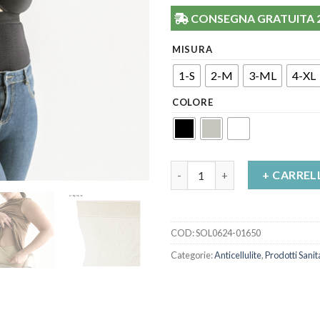
CONSEGNA GRATUITA 24/
MISURA
1-S
2-M
3-ML
4-XL
COLORE
Fascia Addominale Silver Wave
+ CARREL
COD:
SOL0624-01650
Categorie:
Anticellulite
,
Prodotti Sanit