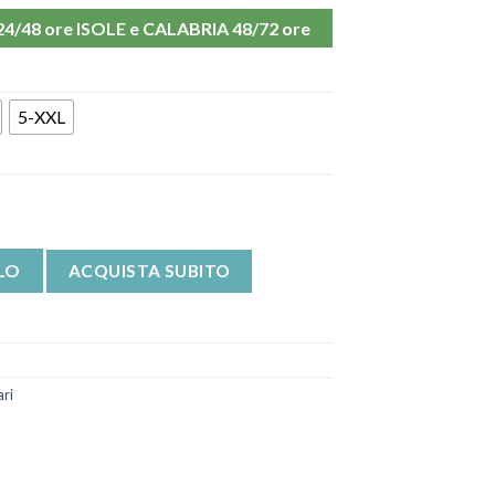
48 ore ISOLE e CALABRIA 48/72 ore
5-XXL
 Abdominal Band Solidea quantità
LO
ACQUISTA SUBITO
ari