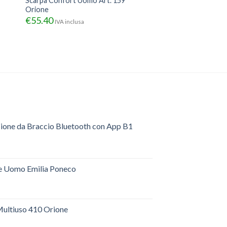
Scarpa Confort Uomo Art. 159
Orione
€
55.40
IVA inclusa
sione da Braccio Bluetooth con App B1
e Uomo Emilia Poneco
ultiuso 410 Orione