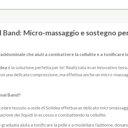
 Band: Micro-massaggio e sostegno per 
a addominale che aiuti a combattere la cellulite e a tonificare 
idea
è la soluzione perfetta per te! Realizzata in un innovativo tess
con una delicata compressione, ma effettua anche un micro-massagg
nal Band?
icolare tessuto a onde di Solidea effettua un delicato micromassagg
nazione dei liquidi in eccesso e combattendo la cellulite.
raduata aiuta a tonificare la pelle e a modellare l’addome, donando