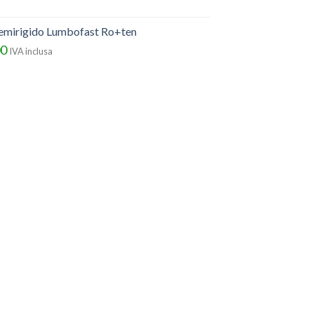
semirigido Lumbofast Ro+ten
00
IVA inclusa