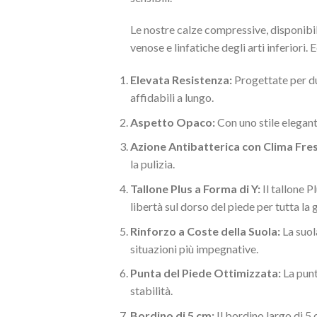
Le nostre calze compressive, disponibil
venose e linfatiche degli arti inferiori.
Elevata Resistenza:
Progettate per du
affidabili a lungo.
Aspetto Opaco:
Con uno stile elegant
Azione Antibatterica con Clima Fres
la pulizia.
Tallone Plus a Forma di Y:
Il tallone P
libertà sul dorso del piede per tutta la 
Rinforzo a Coste della Suola:
La suol
situazioni più impegnative.
Punta del Piede Ottimizzata:
La punt
stabilità.
Bordino di 5 cm:
Il bordino largo di 5