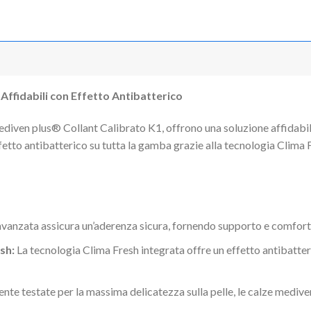
ffidabili con Effetto Antibatterico
diven plus® Collant Calibrato K1, offrono una soluzione affidabile p
fetto antibatterico su tutta la gamba grazie alla tecnologia Clima
vanzata assicura un’aderenza sicura, fornendo supporto e comfort d
sh:
La tecnologia Clima Fresh integrata offre un effetto antibatte
e testate per la massima delicatezza sulla pelle, le calze mediven