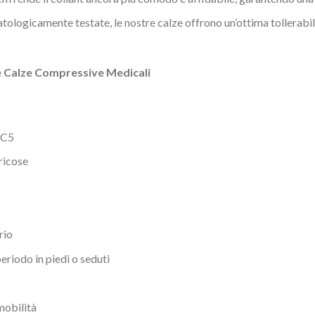
logicamente testate, le nostre calze offrono un’ottima tollerabilità
le Calze Compressive Medicali
 C5
aricose
rio
riodo in piedi o seduti
mobilità