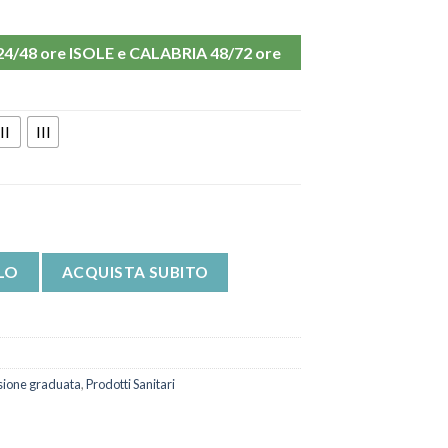
48 ore ISOLE e CALABRIA 48/72 ore
II
III
s K1 MEDI quantità
LO
ACQUISTA SUBITO
sione graduata
,
Prodotti Sanitari