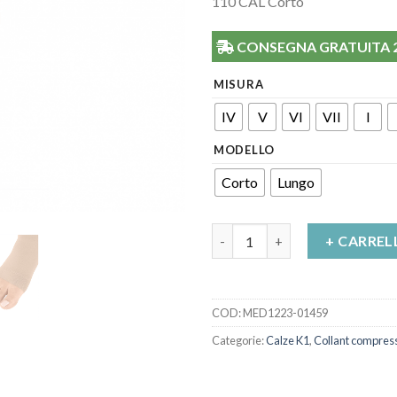
110 CAL Corto
CONSEGNA GRATUITA 24/
MISURA
IV
V
VI
VII
I
MODELLO
Corto
Lungo
Collant calibrato Mediven Plu
+ CARREL
COD:
MED1223-01459
Categorie:
Calze K1
,
Collant compres