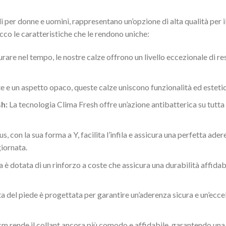
i per donne e uomini, rappresentano un’opzione di alta qualità per i
 Ecco le caratteristiche che le rendono uniche:
rare nel tempo, le nostre calze offrono un livello eccezionale di r
e e un aspetto opaco, queste calze uniscono funzionalità ed estetic
h:
La tecnologia Clima Fresh offre un’azione antibatterica su tutt
lus, con la sua forma a Y, facilita l’infila e assicura una perfetta a
giornata.
a è dotata di un rinforzo a coste che assicura una durabilità affida
a del piede è progettata per garantire un’aderenza sicura e un’ecce
 cm rende il collant ancora più comodo e affidabile, garantendo una 