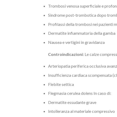
Trombosi venosa superficiale e profo
Sindrome post-trombotica dopo trom
Profilassi della trombosi nei pazienti m
Dermatite infiammatoria della gamba
Nausea e vertigini in gravidanza
Controindicazioni:
Le calze compressi
Arteriopatia periferica occlusiva avan
Insufficienza cardiaca scompensata (c
Flebite settica
Flegmasia cerulea dolens In caso di:
Dermatite essudante grave
Intolleranza al materiale compressivo