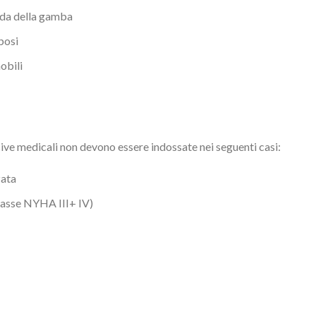
nda della gamba
bosi
obili
ve medicali non devono essere indossate nei seguenti casi:
zata
lasse NYHA III+ IV)