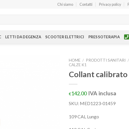
Chi siamo
Contatti
Privacy policy
C
LETTI DA DEGENZA
SCOOTER ELETTRICI
PRESSOTERAPIA
HOME
/
PRODOTTI SANITARI
CALZE K1
Collant calibrat
IVA inclusa
142.00
€
SKU:
MED1223-01459
109 CAL Lungo