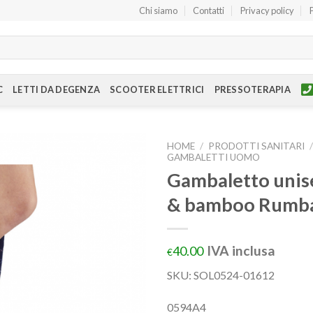
Chi siamo
Contatti
Privacy policy
C
LETTI DA DEGENZA
SCOOTER ELETTRICI
PRESSOTERAPIA
HOME
/
PRODOTTI SANITARI
GAMBALETTI UOMO
Gambaletto unis
& bamboo Rumba
IVA inclusa
40.00
€
SKU:
SOL0524-01612
0594A4