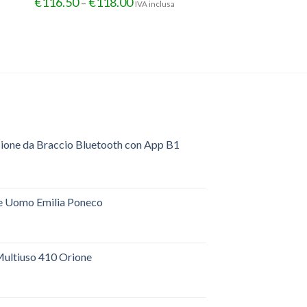
€
116.50
€
118.00
–
IVA inclusa
sione da Braccio Bluetooth con App B1
e Uomo Emilia Poneco
ultiuso 410 Orione