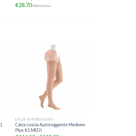
€
28.70
IVA inclusa
CALZE AUTOREGGENTI
K1
Calza coscia Autoreggente Mediven
Plus K1 MEDI