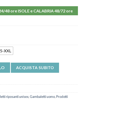
48 ore ISOLE e CALABRIA 48/72 ore
5-XXL
you Merino & bamboo Rumba Solidea quantità
LO
ACQUISTA SUBITO
tti riposanti unisex
,
Gambaletti uomo
,
Prodotti