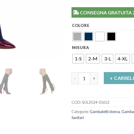
CONSEGNA GRATUITA 24/
COLORE
MISURA
1-S
2-M
3-L
4-XL
Gambaletto unisex Socks for 
+ CARREL
COD:
SOL0524-01612
Categorie:
Gambaletti donna
,
Gambale
Sanitari