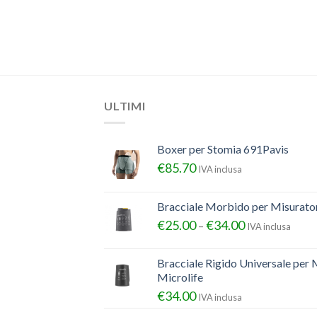
UBITO
ULTIMI
Boxer per Stomia 691Pavis
€
85.70
IVA inclusa
Bracciale Morbido per Misurator
€
25.00
€
34.00
–
IVA inclusa
Bracciale Rigido Universale per 
Microlife
€
34.00
IVA inclusa