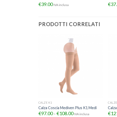
€
39.00
€
37
IVA inclusa
PRODOTTI CORRELATI
SALI
CALZE K1
CALZE
el Adesivi Art.
Calza Coscia Mediven Plus K1 Medi
Calza
€
97.00
€
108.00
€
12
–
IVA inclusa