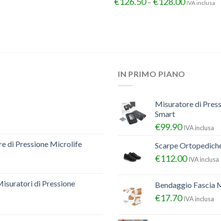
€
126.50
€
128.00
–
IVA inclusa
IN PRIMO PIANO
Misuratore di Pres
Smart
€
99.90
IVA inclusa
e di Pressione Microlife
Scarpe Ortopedich
€
112.00
IVA inclusa
Misuratori di Pressione
Bendaggio Fascia M
€
17.70
IVA inclusa