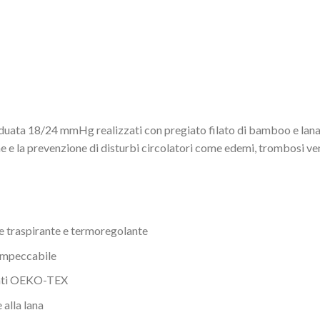
uata 18/24 mmHg realizzati con pregiato filato di bamboo e lana 
ne e la prevenzione di disturbi circolatori come edemi, trombosi v
e traspirante e termoregolante
 impeccabile
icati OEKO-TEX
 alla lana