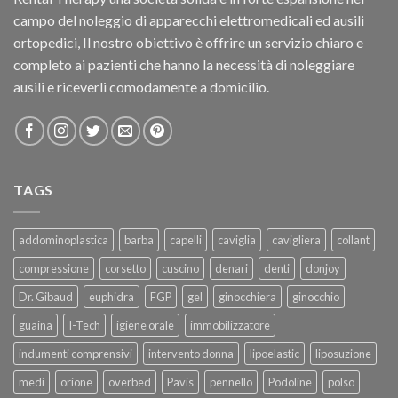
campo del noleggio di apparecchi elettromedicali ed ausili
ortopedici, Il nostro obiettivo è offrire un servizio chiaro e
completo ai pazienti che hanno la necessità di noleggiare
ausili e riceverli comodamente a domicilio.
TAGS
addominoplastica
barba
capelli
caviglia
cavigliera
collant
compressione
corsetto
cuscino
denari
denti
donjoy
Dr. Gibaud
euphidra
FGP
gel
ginocchiera
ginocchio
guaina
I-Tech
igiene orale
immobilizzatore
indumenti comprensivi
intervento donna
lipoelastic
liposuzione
medi
orione
overbed
Pavis
pennello
Podoline
polso