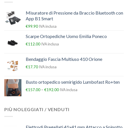
Misuratore di Pressione da Braccio Bluetooth con
App B1 Smart
€
99.90
IVA inclusa
Scarpe Ortopediche Uomo Emilia Poneco
€
112.00
IVA inclusa
Bendaggio Fascia Multiuso 410 Orione
€
17.70
IVA inclusa
Busto ortopedico semirigido Lumbofast Ro+ten
–
€
157.00
€
192.00
IVA inclusa
PIÙ NOLEGGIATI / VENDUTI
Elettrodi Pregellati 41x41 mm Attacco a Spinotto