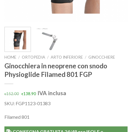
HOME
/
ORTOPEDIA
/
ARTO INFERIORE
/
GINOCCHIERE
Ginocchiera in neoprene con snodo
Physioglide Filamed 801 FGP
IVA inclusa
152.00
138.90
€
€
SKU:
FGP1123-01383
Filamed 801
CONSEGNA GRATUITA 24/48 ore ISOLE e