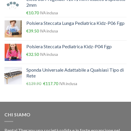
2mm
€
10.70
IVA inclusa
Polsiera Steccata Lunga Pediatrica Kidz-P06 Fgp
€
39.50
IVA inclusa
Polsiera Steccata Pediatrica Kidz-P04 Fgp
€
32.50
IVA inclusa
Sponda Universale Adattabile a Qualsiasi Tipo di
Rete
€
139.90
€
117.70
IVA inclusa
CHI SIAMO
Rental Therapy una società solida e in forte espansione nel