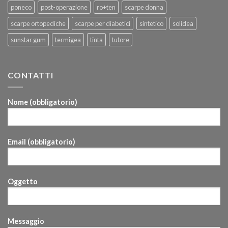
poneco
post-operazione
ro+ten
scarpe donna
scarpe ortopediche
scarpe per diabetici
sintetico
solidea
sunstar gum
termigea
tinta
tutore
CONTATTI
Nome (obbligatorio)
Email (obbligatorio)
Oggetto
Messaggio