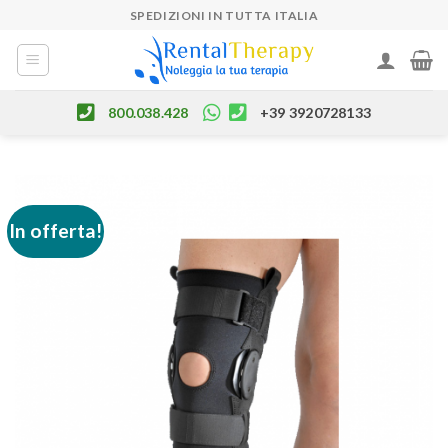
Skip
SPEDIZIONI IN TUTTA ITALIA
to
content
800.038.428
+39 3920728133
In offerta!