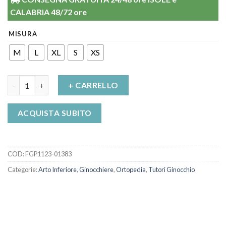
CALABRIA 48/72 ore
MISURA
M
L
XL
S
XS
Ginocchiera in neoprene con snodo Physioglide Filamed 801 FG
+ CARRELLO
ACQUISTA SUBITO
COD:
FGP1123-01383
Categorie:
Arto Inferiore
,
Ginocchiere
,
Ortopedia
,
Tutori Ginocchio