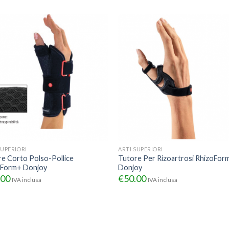
SUPERIORI
ARTI SUPERIORI
e Corto Polso-Pollice
Tutore Per Rizoartrosi RhizoFor
iForm+ Donjoy
Donjoy
.00
€
50.00
IVA inclusa
IVA inclusa