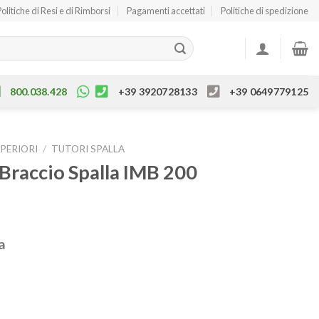
Politiche di Resi e di Rimborsi
Pagamenti accettati
Politiche di spedizione
800.038.428
+39 3920728133
+39 0649779125
UPERIORI
/
TUTORI SPALLA
Braccio Spalla IMB 200
a