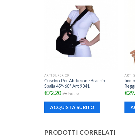
ARTI SUPERIORI
ARTI 
Cuscino Per Abduzione Braccio
Immob
Spalla 45°-60° Art 9341
Reggi
€
72.20
€
29
IVA inclusa
ACQUISTA SUBITO
A
PRODOTTI CORRELATI