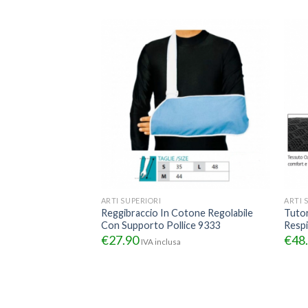
ARTI SUPERIORI
ARTI 
 PRO ER Spalla
Reggibraccio In Cotone Regolabile
Tutor
ne Esterna
Con Supporto Pollice 9333
Resp
0
€
27.90
€
48
IVA inclusa
sa