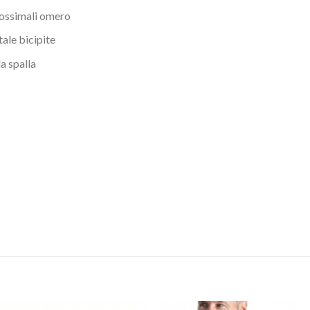
prossimali omero
tale bicipite
a spalla