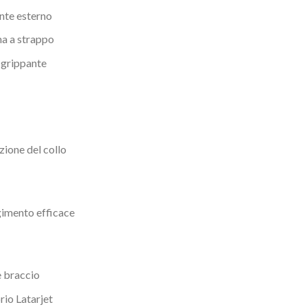
nte esterno
ma a strappo
o grippante
ione del collo
imento efficace
e braccio
rio Latarjet