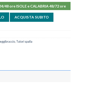
48 ore ISOLE e CALABRIA 48/72 ore
a IMB 200 New FGP quantità
LO
ACQUISTA SUBITO
eggibraccio
,
Tutori spalla