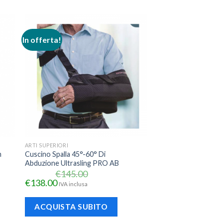
In offerta!
ARTI SUPERIORI
m
Cuscino Spalla 45°-60° Di
Abduzione Ultrasling PRO AB
€
145.00
€
138.00
IVA inclusa
ACQUISTA SUBITO