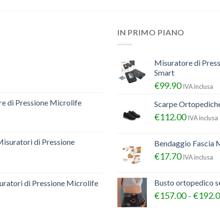
IN PRIMO PIANO
Misuratore di Pres
Smart
€
99.90
IVA inclusa
e di Pressione Microlife
Scarpe Ortopedich
€
112.00
IVA inclusa
Misuratori di Pressione
Bendaggio Fascia M
€
17.70
IVA inclusa
Busto ortopedico 
ratori di Pressione Microlife
€
157.00
€
192.
–