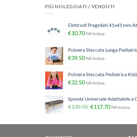
PIÙ NOLEGGIATI / VENDUTI
Elettrodi Pregellati 41x41 mm A
€
10.70
IVA inclusa
Polsiera Steccata Lunga Pediatr
€
39.50
IVA inclusa
Polsiera Steccata Pediatrica Ki
€
32.50
IVA inclusa
Sponda Universale Adattabile a Q
€
139.90
€
117.70
IVA inclusa