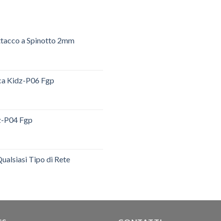
ttacco a Spinotto 2mm
ica Kidz-P06 Fgp
dz-P04 Fgp
ualsiasi Tipo di Rete