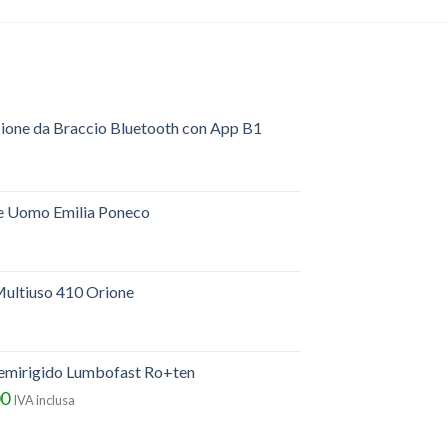
sione da Braccio Bluetooth con App B1
e Uomo Emilia Poneco
ultiuso 410 Orione
semirigido Lumbofast Ro+ten
00
IVA inclusa