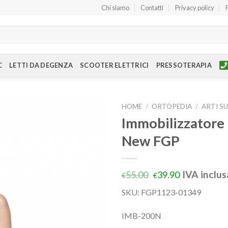
Chi siamo
Contatti
Privacy policy
C
LETTI DA DEGENZA
SCOOTER ELETTRICI
PRESSOTERAPIA
HOME
/
ORTOPEDIA
/
ARTI S
Immobilizzatore 
New FGP
IVA inclus
55.00
39.90
€
€
SKU:
FGP1123-01349
IMB-200N