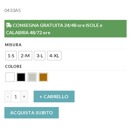
0433A5
CONSEGNA GRATUITA 24/48 ore ISOLE e
CALABRIA 48/72 ore
MISURA
1-S
2-M
3-L
4-XL
COLORE
Maniche Micromassaggianti Silver Wave Slimming sleeves Solid
+ CARRELLO
ACQUISTA SUBITO