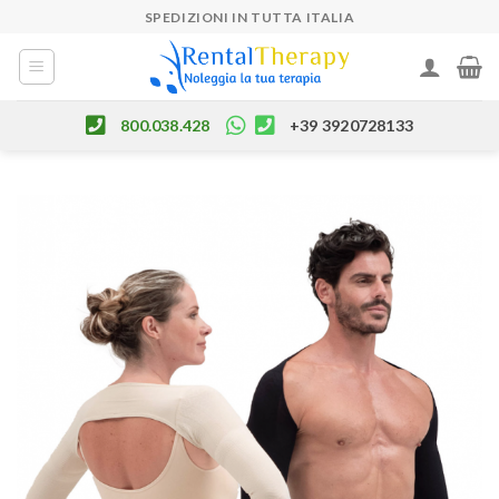
Skip
SPEDIZIONI IN TUTTA ITALIA
to
content
800.038.428
+39 3920728133