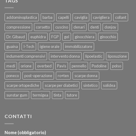
TAGS
addominoplastica
barba
capelli
caviglia
cavigliera
collant
compressione
corsetto
cuscino
denari
denti
donjoy
Dr. Gibaud
euphidra
FGP
gel
ginocchiera
ginocchio
guaina
I-Tech
igiene orale
immobilizzatore
indumenti comprensivi
intervento donna
lipoelastic
liposuzione
medi
orione
overbed
Pavis
pennello
Podoline
polso
poneco
post-operazione
ro+ten
scarpe donna
scarpe ortopediche
scarpe per diabetici
sintetico
solidea
sunstar gum
termigea
tinta
tutore
CONTATTI
Nome (obbligatorio)