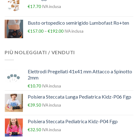
€
17.70
IVA inclusa
Busto ortopedico semirigido Lumbofast Ro+ten
–
€
157.00
€
192.00
IVA inclusa
PIÙ NOLEGGIATI / VENDUTI
Elettrodi Pregellati 41x41 mm Attacco a Spinotto
2mm
€
10.70
IVA inclusa
Polsiera Steccata Lunga Pediatrica Kidz-P06 Fgp
€
39.50
IVA inclusa
Polsiera Steccata Pediatrica Kidz-P04 Fgp
€
32.50
IVA inclusa