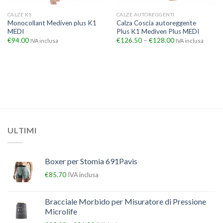
CALZE K1
CALZE AUTOREGGENTI
Monocollant Mediven plus K1
Calza Coscia autoreggente
MEDI
Plus K1 Mediven Plus MEDI
€
94.00
€
126.50
–
€
128.00
IVA inclusa
IVA inclusa
ULTIMI
Boxer per Stomia 691Pavis
€
85.70
IVA inclusa
Bracciale Morbido per Misuratore di Pressione
Microlife