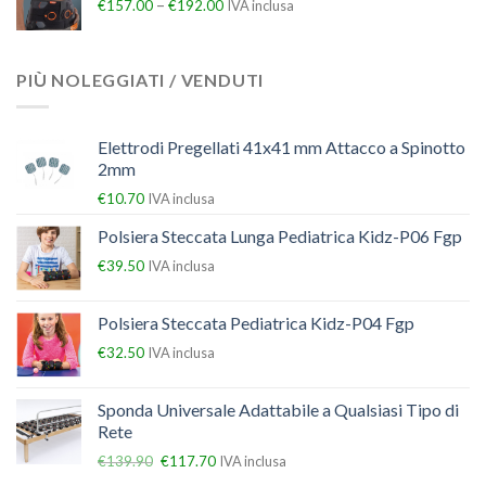
–
€
157.00
€
192.00
IVA inclusa
PIÙ NOLEGGIATI / VENDUTI
Elettrodi Pregellati 41x41 mm Attacco a Spinotto
2mm
€
10.70
IVA inclusa
Polsiera Steccata Lunga Pediatrica Kidz-P06 Fgp
€
39.50
IVA inclusa
Polsiera Steccata Pediatrica Kidz-P04 Fgp
€
32.50
IVA inclusa
Sponda Universale Adattabile a Qualsiasi Tipo di
Rete
€
139.90
€
117.70
IVA inclusa