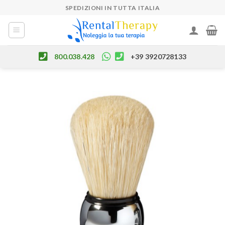
Skip
SPEDIZIONI IN TUTTA ITALIA
to
content
800.038.428
+39 3920728133