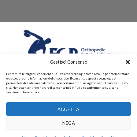
Gestisci Consenso
Per fornire le migliori esperienze, utilizziamo tecnologie come i cookie per memorizzare
e/o accedere alle informazioni del dispositivo. Il consenso a queste tecnologie ci
permetterà di elaborare dati come il comportamento di navigazione o ID unici su questo
sito. Non acconsentire o ritirare il consenso può influire negativamente su alcune
caratteristiche e funzioni.
CHI SIAMO
CONTATTI
PRIVACY POLICY
POLITICHE DI RESI E DI RIMBORSI
PAGAMENTI ACCETTATI
ACCETTA
POLITICHE DI SPEDIZIONE
Copyright 2026 ©
Gruppo FAF srls, Via Montelparo 43 A-B
NEGA
Roma P.I. 15499271003.