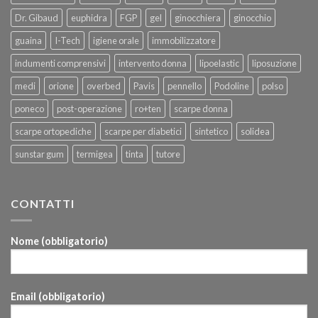
Dr. Gibaud
euphidra
FGP
gel
ginocchiera
ginocchio
guaina
I-Tech
igiene orale
immobilizzatore
indumenti comprensivi
intervento donna
lipoelastic
liposuzione
medi
orione
overbed
Pavis
pennello
Podoline
polso
poneco
post-operazione
ro+ten
scarpe donna
scarpe ortopediche
scarpe per diabetici
sintetico
solidea
sunstar gum
termigea
tinta
tutore
CONTATTI
Nome (obbligatorio)
Email (obbligatorio)