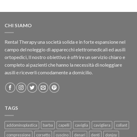
CHI SIAMO
Rental Therapy una società solida e in forte espansione nel
campo del noleggio di apparecchi elettromedicali ed ausili
ortopedici, Il nostro obiettivo è offrire un servizio chiaro e
completo ai pazienti che hanno la necessità di noleggiare
ausili e riceverli comodamente a domicilio.
TAGS
addominoplastica
barba
capelli
caviglia
cavigliera
collant
compressione
corsetto
cuscino
denari
denti
donjoy