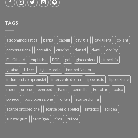
TAGS
addominoplastica
barba
capelli
caviglia
cavigliera
collant
compressione
corsetto
cuscino
denari
denti
donjoy
Dr. Gibaud
euphidra
FGP
gel
ginocchiera
ginocchio
guaina
I-Tech
igiene orale
immobilizzatore
indumenti comprensivi
intervento donna
lipoelastic
liposuzione
medi
orione
overbed
Pavis
pennello
Podoline
polso
poneco
post-operazione
ro+ten
scarpe donna
scarpe ortopediche
scarpe per diabetici
sintetico
solidea
sunstar gum
termigea
tinta
tutore