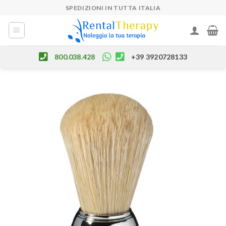
Skip
SPEDIZIONI IN TUTTA ITALIA
to
content
800.038.428
+39 3920728133