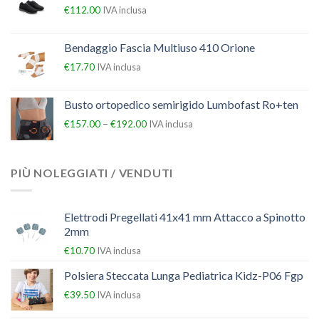
€
112.00
IVA inclusa
Bendaggio Fascia Multiuso 410 Orione
€
17.70
IVA inclusa
Busto ortopedico semirigido Lumbofast Ro+ten
–
€
157.00
€
192.00
IVA inclusa
PIÙ NOLEGGIATI / VENDUTI
Elettrodi Pregellati 41x41 mm Attacco a Spinotto
2mm
€
10.70
IVA inclusa
Polsiera Steccata Lunga Pediatrica Kidz-P06 Fgp
€
39.50
IVA inclusa