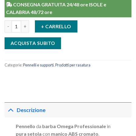
CONSEGNA GRATUITA 24/48 ore ISOLE e
CALABRIA 48/72 ore
Pennello Da barba Professionale In Pura Setola con Manico AB
+ CARRELLO
ACQUISTA SUBITO
Categorie:
Pennelli e supporti
,
Prodotti per rasatura
Descrizione
Pennello
da
barba Omega Professionale
in
pura setola
con
manico ABS cromato
.