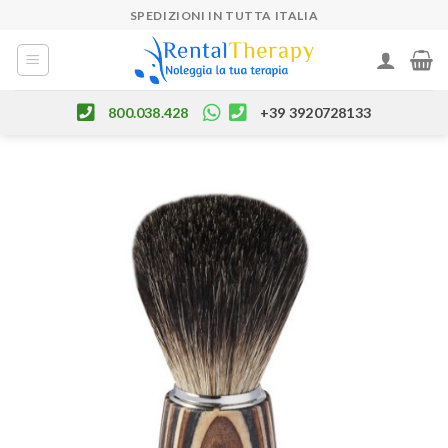
Skip
SPEDIZIONI IN TUTTA ITALIA
to
content
800.038.428
+39 3920728133