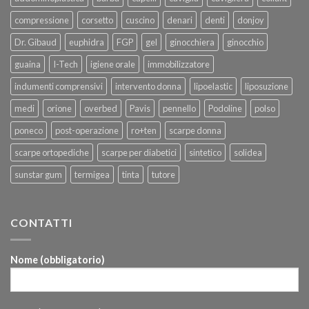
compressione
corsetto
cuscino
denari
denti
donjoy
Dr. Gibaud
euphidra
FGP
gel
ginocchiera
ginocchio
guaina
I-Tech
igiene orale
immobilizzatore
indumenti comprensivi
intervento donna
lipoelastic
liposuzione
medi
orione
overbed
Pavis
pennello
Podoline
polso
poneco
post-operazione
ro+ten
scarpe donna
scarpe ortopediche
scarpe per diabetici
sintetico
solidea
sunstar gum
termigea
tinta
tutore
CONTATTI
Nome (obbligatorio)