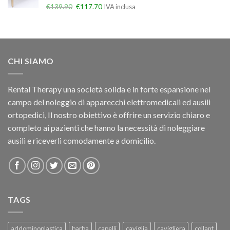
€
139.90
€
117.70
IVA inclusa
CHI SIAMO
Rental Therapy una società solida e in forte espansione nel
campo del noleggio di apparecchi elettromedicali ed ausili
ortopedici, Il nostro obiettivo è offrire un servizio chiaro e
completo ai pazienti che hanno la necessità di noleggiare
ausili e riceverli comodamente a domicilio.
TAGS
addominoplastica
barba
capelli
caviglia
cavigliera
collant