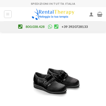
Skip
SPEDIZIONI IN TUTTA ITALIA
to
content
800.038.428
+39 3920728133