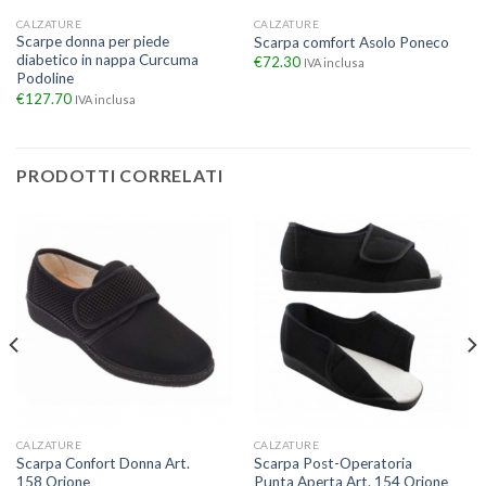
CALZATURE
CALZATURE
Scarpe donna per piede
Scarpa comfort Asolo Poneco
diabetico in nappa Curcuma
€
72.30
IVA inclusa
Podoline
€
127.70
IVA inclusa
PRODOTTI CORRELATI
CALZATURE
CALZATURE
Scarpa Confort Donna Art.
Scarpa Post-Operatoria
158 Orione
Punta Aperta Art. 154 Orione