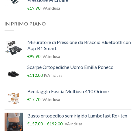
€
19.90
IVA inclusa
IN PRIMO PIANO
Misuratore di Pressione da Braccio Bluetooth con
App B1 Smart
€
99.90
IVA inclusa
Scarpe Ortopediche Uomo Emilia Poneco
€
112.00
IVA inclusa
Bendaggio Fascia Multiuso 410 Orione
€
17.70
IVA inclusa
Busto ortopedico semirigido Lumbofast Ro+ten
–
€
157.00
€
192.00
IVA inclusa