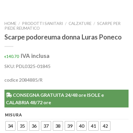
HOME
/
PRODOTTI SANITARI
/
CALZATURE
/
SCARPE PER
PIEDE REUMATICO
Scarpe podoreuma donna Luras Poneco
IVA inclusa
140.70
€
SKU:
PDL0325-01845
codice 2084885/R
CONSEGNA GRATUITA 24/48 ore ISOLE e
CALABRIA 48/72 ore
MISURA
34
35
36
37
38
39
40
41
42