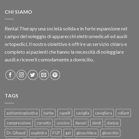
CHI SIAMO
Rental Therapy una società solida e in forte espansione nel
campo del noleggio di apparecchi elettromedicali ed ausili
ortopedici, Il nostro obiettivo è offrire un servizio chiaro e
completo ai pazienti che hanno la necessità di noleggiare
ausili e riceverli comodamente a domicilio.
TAGS
addominoplastica
barba
capelli
caviglia
cavigliera
collant
compressione
corsetto
cuscino
denari
denti
donjoy
Dr. Gibaud
euphidra
FGP
gel
ginocchiera
ginocchio