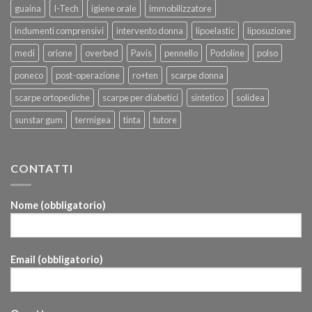
guaina
I-Tech
igiene orale
immobilizzatore
indumenti comprensivi
intervento donna
lipoelastic
liposuzione
medi
orione
overbed
Pavis
pennello
Podoline
polso
poneco
post-operazione
ro+ten
scarpe donna
scarpe ortopediche
scarpe per diabetici
sintetico
solidea
sunstar gum
termigea
tinta
tutore
CONTATTI
Nome (obbligatorio)
Email (obbligatorio)