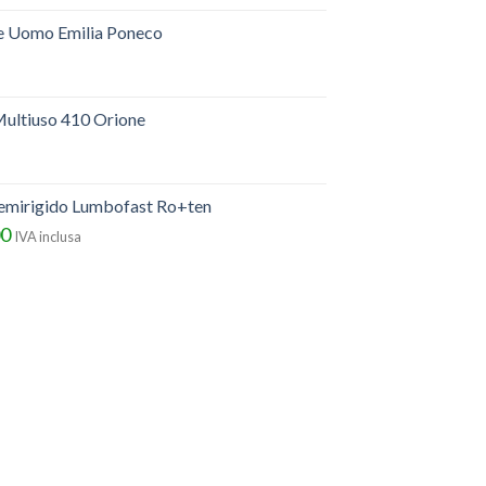
e Uomo Emilia Poneco
ultiuso 410 Orione
semirigido Lumbofast Ro+ten
00
IVA inclusa