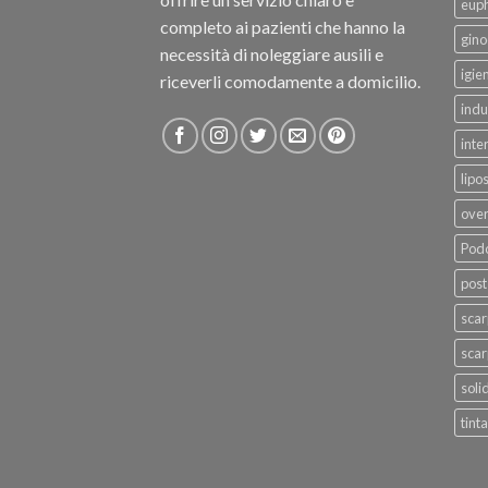
eup
completo ai pazienti che hanno la
gino
necessità di noleggiare ausili e
igie
riceverli comodamente a domicilio.
indu
inte
lipo
ove
Podo
post
sca
scar
soli
tinta