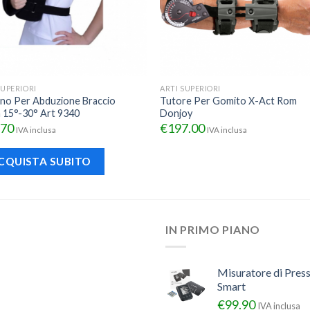
SUPERIORI
ARTI SUPERIORI
no Per Abduzione Braccio
Tutore Per Gomito X-Act Rom
a 15°-30° Art 9340
Donjoy
.70
€
197.00
IVA inclusa
IVA inclusa
CQUISTA SUBITO
IN PRIMO PIANO
Misuratore di Pres
Smart
€
99.90
IVA inclusa