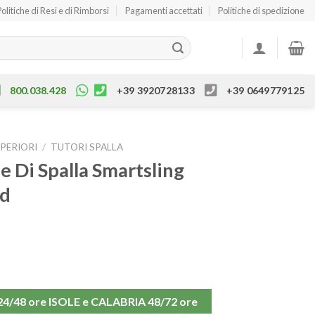
Politiche di Resi e di Rimborsi
Pagamenti accettati
Politiche di spedizione
800.038.428
+39 3920728133
+39 0649779125
UPERIORI
/
TUTORI SPALLA
 Di Spalla Smartsling
ud
48 ore ISOLE e CALABRIA 48/72 ore