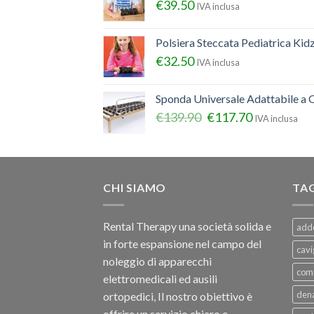
€
39.50
IVA inclusa
Polsiera Steccata Pediatrica Ki
€
32.50
IVA inclusa
Sponda Universale Adattabile a Q
€
139.90
€
117.70
IVA inclusa
CHI SIAMO
TA
Rental Therapy una società solida e
add
in forte espansione nel campo del
cavi
noleggio di apparecchi
com
elettromedicali ed ausili
dena
ortopedici, Il nostro obiettivo è
offrire un servizio chiaro e