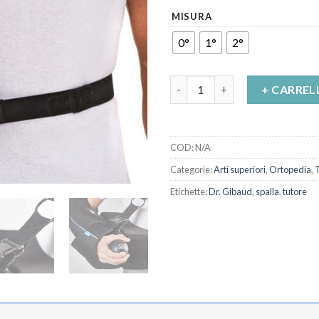
MISURA
0°
1°
2°
Tutore Abduzione Di Spalla Sm
+ CARREL
COD:
N/A
Categorie:
Arti superiori
,
Ortopedia
,
T
Etichette:
Dr. Gibaud
,
spalla
,
tutore