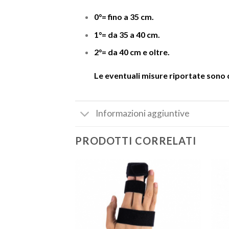
0°= fino a 35 cm.
1°= da 35 a 40 cm.
2°= da 40 cm e oltre.
Le eventuali misure riportate sono d
Informazioni aggiuntive
PRODOTTI CORRELATI