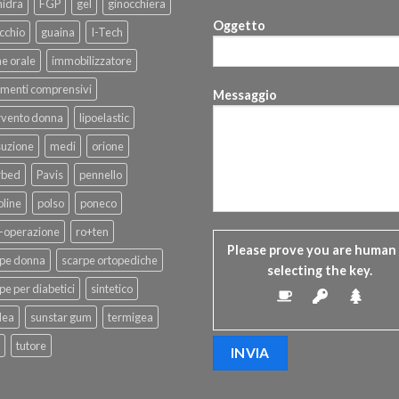
hidra
FGP
gel
ginocchiera
Oggetto
cchio
guaina
I-Tech
ne orale
immobilizzatore
menti comprensivi
Messaggio
rvento donna
lipoelastic
suzione
medi
orione
rbed
Pavis
pennello
line
polso
poneco
-operazione
ro+ten
Please prove you are human
rpe donna
scarpe ortopediche
selecting the
key
.
pe per diabetici
sintetico
dea
sunstar gum
termigea
tutore