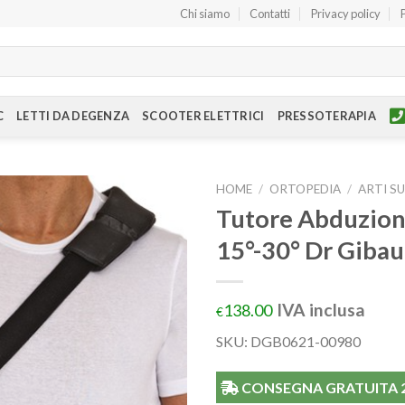
Chi siamo
Contatti
Privacy policy
C
LETTI DA DEGENZA
SCOOTER ELETTRICI
PRESSOTERAPIA
HOME
/
ORTOPEDIA
/
ARTI S
Tutore Abduzione
15°-30° Dr Giba
IVA inclusa
138.00
€
SKU: DGB0621-00980
CONSEGNA GRATUITA 24/