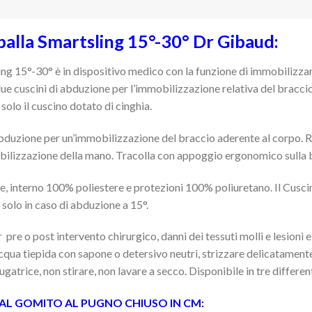
alla Smartsling 15°-30° Dr Gibaud:
ng 15°-30° è in dispositivo medico con la funzione di immobilizzar
due cuscini di abduzione per l’immobilizzazione relativa del braccio
solo il cuscino dotato di cinghia.
 abduzione per un’immobilizzazione del braccio aderente al corpo. 
 mobilizzazione della mano. Tracolla con appoggio ergonomico sulla b
nterno 100% poliestere e protezioni 100% poliuretano. Il Cuscino
 solo in caso di abduzione a 15°.
 pre o post intervento chirurgico, danni dei tessuti molli e lesioni e i
 acqua tiepida con sapone o detersivo neutri, strizzare delicatament
gatrice, non stirare, non lavare a secco. Disponibile in tre differe
DAL GOMITO AL PUGNO CHIUSO IN CM: