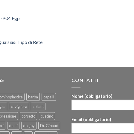
dz-P04 Fgp
ualsiasi Tipo di Rete
GS
CONTATTI
Nome (obbligatorio)
ominoplastica
barba
capelli
glia
cavigliera
collant
pressione
corsetto
cuscino
Email (obbligatorio)
ri
denti
donjoy
Dr. Gibaud