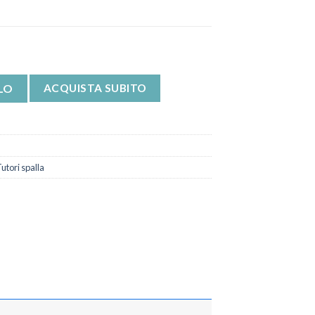
artsling 15°-30° Dr Gibaud quantità
LO
ACQUISTA SUBITO
utori spalla