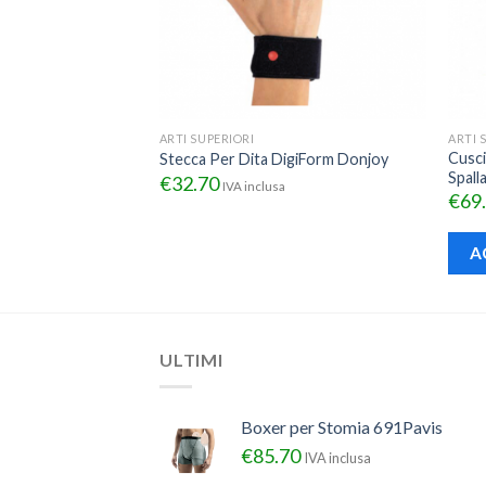
ARTI SUPERIORI
ARTI 
trosi RhizoForm
Cusci
Stecca Per Dita DigiForm Donjoy
Spall
€
32.70
IVA inclusa
€
69
A
ULTIMI
Boxer per Stomia 691Pavis
€
85.70
IVA inclusa