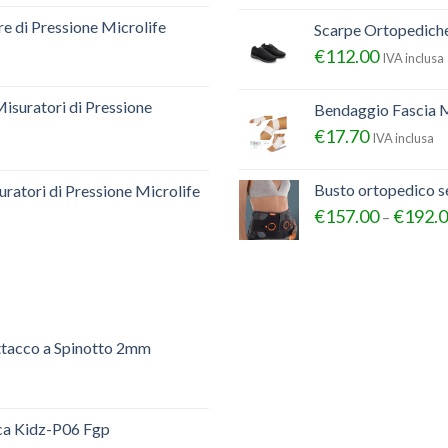
e di Pressione Microlife
Scarpe Ortopedich
€
112.00
IVA inclusa
Misuratori di Pressione
Bendaggio Fascia M
€
17.70
IVA inclusa
Busto ortopedico 
ratori di Pressione Microlife
€
157.00
€
192.
–
ttacco a Spinotto 2mm
ica Kidz-P06 Fgp