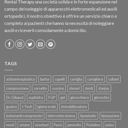
Rental Therapy una società solida e in forte espansione nel
campo del noleggio di apparecchi elettromedicali ed ausili
ortopedici, Il nostro obiettivo è offrire un servizio chiaro e
completo ai pazienti che hanno la necessità di noleggiare
ausili e riceverli comodamente a domicilio.
TAGS
addominoplastica
barba
capelli
caviglia
cavigliera
collant
compressione
corsetto
cuscino
denari
denti
donjoy
Dr. Gibaud
euphidra
FGP
gel
ginocchiera
ginocchio
guaina
I-Tech
igiene orale
immobilizzatore
indumenti comprensivi
intervento donna
lipoelastic
liposuzione
medi
orione
overbed
Pavis
pennello
Podoline
polso