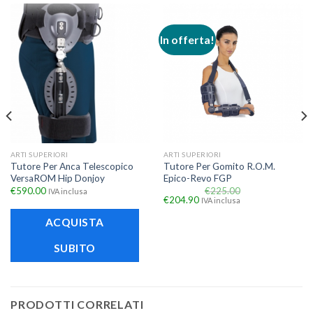
In offerta!
ARTI SUPERIORI
ARTI SUPERIORI
Tutore Per Anca Telescopico
Tutore Per Gomito R.O.M.
VersaROM Hip Donjoy
Epico-Revo FGP
€
590.00
€
225.00
IVA inclusa
€
204.90
IVA inclusa
ACQUISTA
SUBITO
PRODOTTI CORRELATI