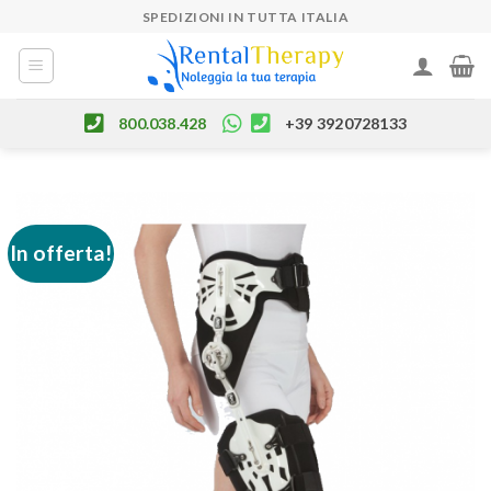
Skip
SPEDIZIONI IN TUTTA ITALIA
to
content
800.038.428
+39 3920728133
In offerta!