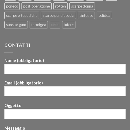
poneco
post-operazione
ro+ten
scarpe donna
scarpe ortopediche
scarpe per diabetici
sintetico
solidea
sunstar gum
termigea
tinta
tutore
CONTATTI
Nome (obbligatorio)
Email (obbligatorio)
Oggetto
Messaggio