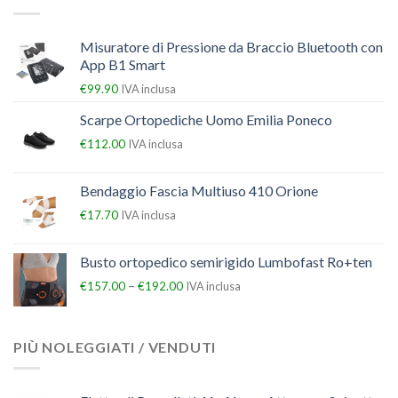
Misuratore di Pressione da Braccio Bluetooth con
App B1 Smart
€
99.90
IVA inclusa
Scarpe Ortopediche Uomo Emilia Poneco
€
112.00
IVA inclusa
Bendaggio Fascia Multiuso 410 Orione
€
17.70
IVA inclusa
Busto ortopedico semirigido Lumbofast Ro+ten
–
€
157.00
€
192.00
IVA inclusa
PIÙ NOLEGGIATI / VENDUTI