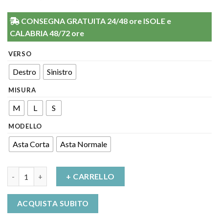
CONSEGNA GRATUITA 24/48 ore ISOLE e
CALABRIA 48/72 ore
VERSO
Destro
Sinistro
MISURA
M
L
S
MODELLO
Asta Corta
Asta Normale
Tutore Funzionale R.O.M. Anca Ima 250 Hipone FGP quantità
+ CARRELLO
ACQUISTA SUBITO