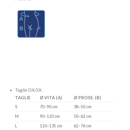
Taglie DX/SX.
TAGLIE
Ø VITA (A)
Ø PROSS. (B)
S
70–90 cm
38–50 cm
M
90–110 cm
50–62 cm
L
110–135 cm
62–76 cm