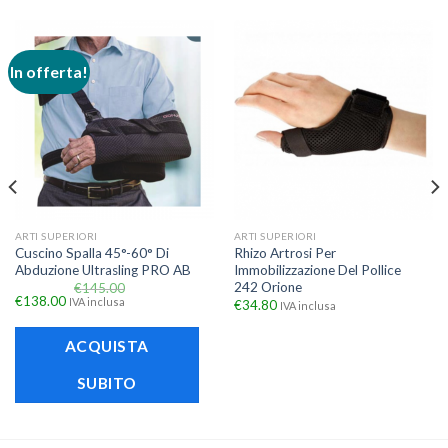
In offerta!
ARTI SUPERIORI
ARTI SUPERIORI
Cuscino Spalla 45°-60° Di
Rhizo Artrosi Per
Abduzione Ultrasling PRO AB
Immobilizzazione Del Pollice
242 Orione
€
145.00
€
138.00
IVA inclusa
€
34.80
IVA inclusa
ACQUISTA
SUBITO