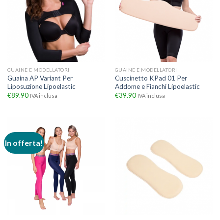
GUAINE E MODELLATORI
GUAINE E MODELLATORI
Guaina AP Variant Per
Cuscinetto KPad 01 Per
Liposuzione Lipoelastic
Addome e Fianchi Lipoelastic
€
89.90
€
39.90
IVA inclusa
IVA inclusa
In offerta!