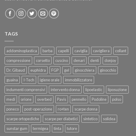
TAGS
addominoplastica
barba
capelli
caviglia
cavigliera
collant
compressione
corsetto
cuscino
denari
denti
donjoy
Dr. Gibaud
euphidra
FGP
gel
ginocchiera
ginocchio
guaina
I-Tech
igiene orale
immobilizzatore
indumenti comprensivi
intervento donna
lipoelastic
liposuzione
medi
orione
overbed
Pavis
pennello
Podoline
polso
poneco
post-operazione
ro+ten
scarpe donna
scarpe ortopediche
scarpe per diabetici
sintetico
solidea
sunstar gum
termigea
tinta
tutore