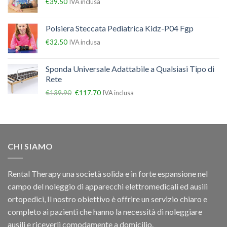
€
39.50
IVA inclusa
Polsiera Steccata Pediatrica Kidz-P04 Fgp
€
32.50
IVA inclusa
Sponda Universale Adattabile a Qualsiasi Tipo di
Rete
€
139.90
€
117.70
IVA inclusa
CHI SIAMO
Rental Therapy una società solida e in forte espansione nel
campo del noleggio di apparecchi elettromedicali ed ausili
ortopedici, Il nostro obiettivo è offrire un servizio chiaro e
completo ai pazienti che hanno la necessità di noleggiare
ausili e riceverli comodamente a domicilio.