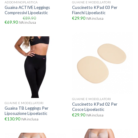
ADDOMINOPLASTICA
GUAINE E MODELLATORI
Guaina ACTIVE Leggings
Cuscinetto KPad 03 Per
Compressivi Lipoelastic
Fianchi Lipoelastic
€
89.90
€
29.90
IVA inclusa
€
69.90
IVA inclusa
GUAINE E MODELLATORI
GUAINE E MODELLATORI
Cuscinetto KPad 02 Per
Guaina TB Leggings Per
Cosce Lipoelastic
Liposuzione Lipoelastic
€
29.90
IVA inclusa
€
130.90
IVA inclusa