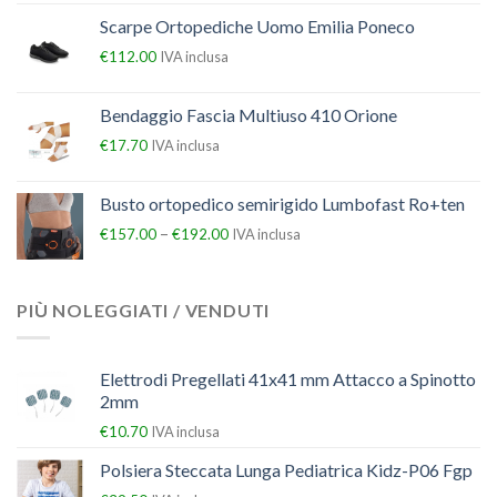
Scarpe Ortopediche Uomo Emilia Poneco
€
112.00
IVA inclusa
Bendaggio Fascia Multiuso 410 Orione
€
17.70
IVA inclusa
Busto ortopedico semirigido Lumbofast Ro+ten
–
€
157.00
€
192.00
IVA inclusa
PIÙ NOLEGGIATI / VENDUTI
Elettrodi Pregellati 41x41 mm Attacco a Spinotto
2mm
€
10.70
IVA inclusa
Polsiera Steccata Lunga Pediatrica Kidz-P06 Fgp