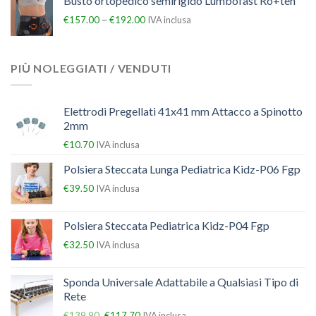
Busto ortopedico semirigido Lumbofast Ro+ten
–
€
157.00
€
192.00
IVA inclusa
PIÙ NOLEGGIATI / VENDUTI
Elettrodi Pregellati 41x41 mm Attacco a Spinotto
2mm
€
10.70
IVA inclusa
Polsiera Steccata Lunga Pediatrica Kidz-P06 Fgp
€
39.50
IVA inclusa
Polsiera Steccata Pediatrica Kidz-P04 Fgp
€
32.50
IVA inclusa
Sponda Universale Adattabile a Qualsiasi Tipo di
Rete
€
139.90
€
117.70
IVA inclusa