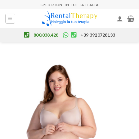
Skip
SPEDIZIONI IN TUTTA ITALIA
to
content
800.038.428
+39 3920728133