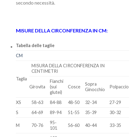
secondo necessità.
MISURE DELLA CIRCONFERENZA IN CM:
Tabella delle taglie
CM
MISURA DELLA CIRCONFERENZA IN
CENTIMETRI
Taglia
Fianchi
Sopra
Girovita
(sui
Cosce
Polpaccio
Ginocchio
glutei)
XS
58-63
84-88
48-50
32-34
27-29
S
64-69
89-94
51-55
35-39
30-32
95-
M
70-76
56-60
40-44
33-35
101