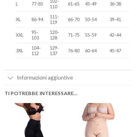
102-
L
77-85
61-65
45-49
36-38
110
111-
XL
86-94
66-70
50-54
39-41
119
95-
120-
XXL
71-75
55-59
42-44
103
128
104-
129-
3XL
76-80
60-64
45-47
112
137
Informazioni aggiuntive
TI POTREBBE INTERESSARE…