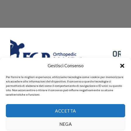
Gestisci Consenso
Per fornire le migliori esperienze, utilizziamo tecnologie come i cookie per memorizzare
e/o accedere alle informazioni del dispositivo. Il consenso a queste tecnologie ci
permetterà di elaborare dati come il comportamento di navigazione o ID unici su questo
sito. Non acconsentire o ritirare il consenso può influire negativamente su alcune
caratteristiche e funzioni.
CHI SIAMO
CONTATTI
PRIVACY POLICY
ACCETTA
POLITICHE DI RESI E DI RIMBORSI
PAGAMENTI ACCETTATI
POLITICHE DI SPEDIZIONE
Copyright 2026 ©
Gruppo FAF srls, Via Montelparo 43 A-B
NEGA
Roma P.I. 15499271003.