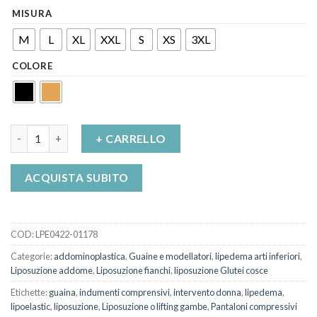
MISURA
M
L
XL
XXL
S
XS
3XL
COLORE
Guaina TBflg Variant High Per Addominoplastica Lipoelastic qu
+ CARRELLO
ACQUISTA SUBITO
COD:
LPE0422-01178
Categorie:
addominoplastica
,
Guaine e modellatori
,
lipedema arti inferiori
,
Liposuzione addome
,
Liposuzione fianchi
,
liposuzione Glutei cosce
Etichette:
guaina
,
indumenti comprensivi
,
intervento donna
,
lipedema
,
lipoelastic
,
liposuzione
,
Liposuzione o lifting gambe
,
Pantaloni compressivi