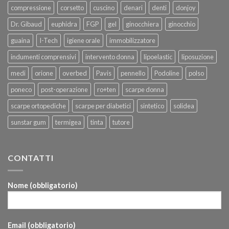
compressione
corsetto
cuscino
denari
denti
donjoy
Dr. Gibaud
euphidra
FGP
gel
ginocchiera
ginocchio
guaina
I-Tech
igiene orale
immobilizzatore
indumenti comprensivi
intervento donna
lipoelastic
liposuzione
medi
orione
overbed
Pavis
pennello
Podoline
polso
poneco
post-operazione
ro+ten
scarpe donna
scarpe ortopediche
scarpe per diabetici
sintetico
solidea
sunstar gum
termigea
tinta
tutore
CONTATTI
Nome (obbligatorio)
Email (obbligatorio)