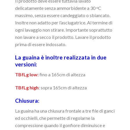
Il prodotto deve essere tuttavia lavato
delicatamente senza ammorbidente a 30 ᵒC
massimo, senza essere candeggiato o sbiancato.
Inoltre non adatto per l’asciugatrice. Al termine di
ogni lavaggio non stirare. Importante soprattutto
non lavare a secco il prodotto. Lavare il prodotto
prima di essere indossato.
La guaina è inoltre realizzata in due
versioni:
TBfLg low:
fino a 165cm di altezza
TBfLg high
:
sopra 165cm di altezza
Chiusura:
La guaina ha una chiusura frontale a tre file di ganci
ed occhielli, che permette di regolarne la
compressione quando il gonfiore diminuisce e