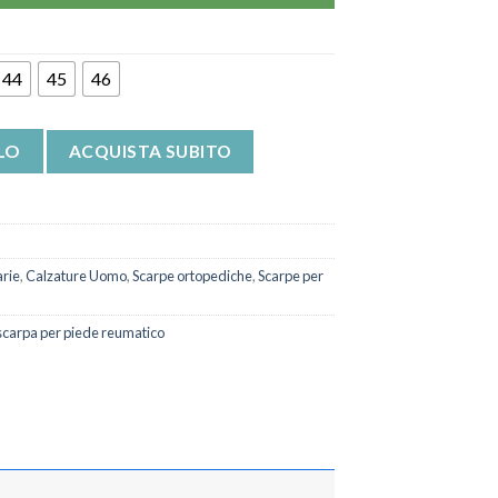
44
45
46
o Poneco quantità
LO
ACQUISTA SUBITO
arie
,
Calzature Uomo
,
Scarpe ortopediche
,
Scarpe per
scarpa per piede reumatico