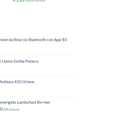
IVA inclusa
sione da Braccio Bluetooth con App B1
e Uomo Emilia Poneco
ultiuso 410 Orione
semirigido Lumbofast Ro+ten
00
IVA inclusa