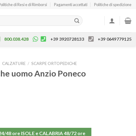
Politiche di Resi e di Rimborsi
Pagamenti accettati
Politiche di spedizione
800.038.428
+39 3920728133
+39 0649779125
/
CALZATURE
/
SCARPE ORTOPEDICHE
che uomo Anzio Poneco
48 ore ISOLE e CALABRIA 48/72 ore