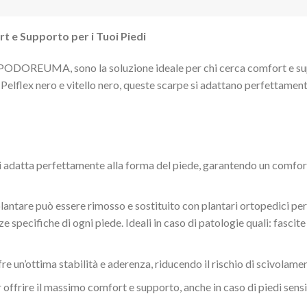
 e Supporto per i Tuoi Piedi
PODOREUMA, sono la soluzione ideale per chi cerca comfort e suppo
, Pelflex nero e vitello nero, queste scarpe si adattano perfettament
i adatta perfettamente alla forma del piede, garantendo un comfo
plantare può essere rimosso e sostituito con plantari ortopedici pe
specifiche di ogni piede. Ideali in caso di patologie quali: fascite
re un’ottima stabilità e aderenza, riducendo il rischio di scivolamen
 offrire il massimo comfort e supporto, anche in caso di piedi sensi