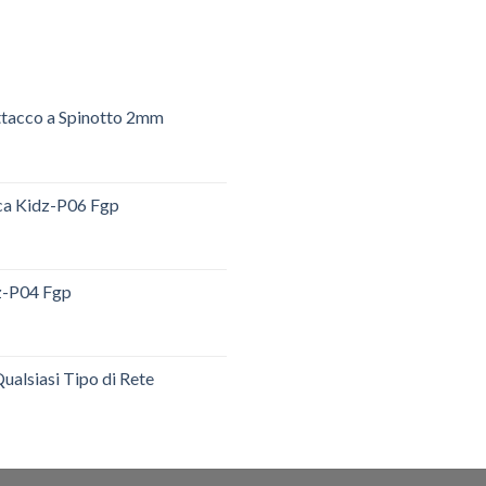
ttacco a Spinotto 2mm
ica Kidz-P06 Fgp
dz-P04 Fgp
ualsiasi Tipo di Rete