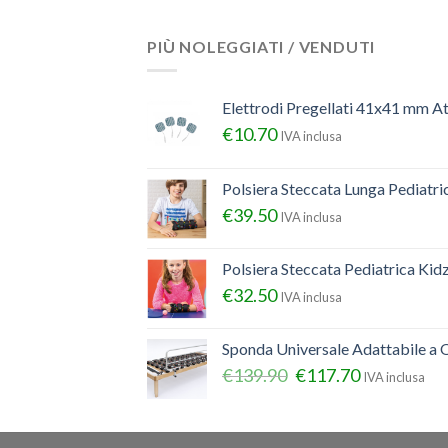
PIÙ NOLEGGIATI / VENDUTI
Elettrodi Pregellati 41x41 mm A
€
10.70
IVA inclusa
Polsiera Steccata Lunga Pediatr
€
39.50
IVA inclusa
Polsiera Steccata Pediatrica Ki
€
32.50
IVA inclusa
Sponda Universale Adattabile a Q
€
139.90
€
117.70
IVA inclusa