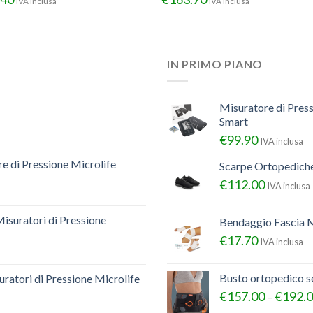
IVA inclusa
IVA inclusa
IN PRIMO PIANO
Misuratore di Pres
Smart
€
99.90
IVA inclusa
e di Pressione Microlife
Scarpe Ortopedich
€
112.00
IVA inclusa
Misuratori di Pressione
Bendaggio Fascia M
€
17.70
IVA inclusa
Busto ortopedico 
ratori di Pressione Microlife
€
157.00
€
192.
–