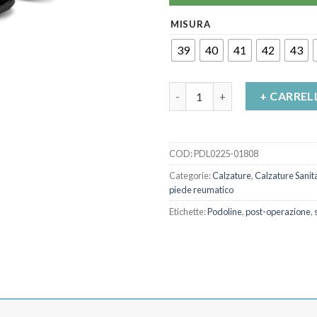
MISURA
39
40
41
42
43
Scarpe ortopediche uomo Anzi
+ CARREL
COD:
PDL0225-01808
Categorie:
Calzature
,
Calzature Sanit
piede reumatico
Etichette:
Podoline
,
post-operazione
,