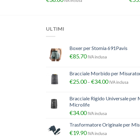
sa
IVA inclusa
ULTIMI
Boxer per Stomia 691Pavis
€
85.70
IVA inclusa
Bracciale Morbido per Misurator
€
25.00
€
34.00
–
IVA inclusa
Bracciale Rigido Universale per 
Microlife
€
34.00
IVA inclusa
Trasformatore Originale per Misu
€
19.90
IVA inclusa