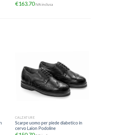
€
163.70
IVA inclusa
CALZATURE
n
Scarpe uomo per piede diabetico in
cervo Laion Podoline
€
150.70