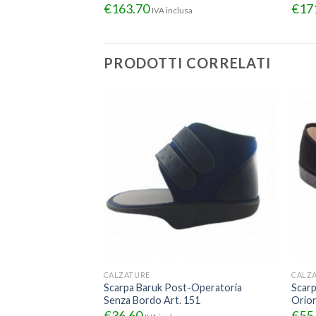
€
163.70
€
17
IVA inclusa
PRODOTTI CORRELATI
CALZATURE
CALZ
iede diabetico in
Scarpa Baruk Post-Operatoria
Scar
ine
Senza Bordo Art. 151
Orio
€
36.60
€
55