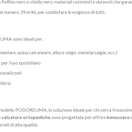
 Pelflex nero e vitello nero, materiali resistenti e durevoli che gar
l numero 39 al 46, per soddisfare le esigenze di tutti.
UMA sono ideali per:
lantare, spina calcaneare, alluce valgo, metatarsalgie, ecc.)
per l’uso quotidiano
rsonalizzati
librio
odello PODOREUMA, la soluzione ideale per chi cerca il massi
e
calzature ortopediche
sono progettate per offrire
benessere
e
riali di alta qualità.