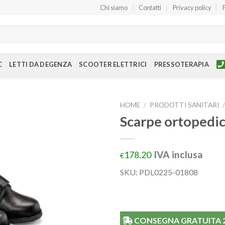
Chi siamo
Contatti
Privacy policy
C
LETTI DA DEGENZA
SCOOTER ELETTRICI
PRESSOTERAPIA
HOME
/
PRODOTTI SANITARI
Scarpe ortopedi
IVA inclusa
178.20
€
SKU:
PDL0225-01808
CONSEGNA GRATUITA 24/