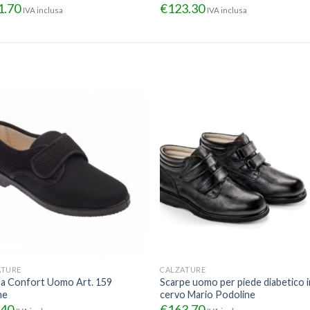
1.70
€
123.30
IVA inclusa
IVA inclusa
ATURE
CALZATURE
pa Confort Uomo Art. 159
Scarpe uomo per piede diabetico i
ne
cervo Mario Podoline
.40
€
163.70