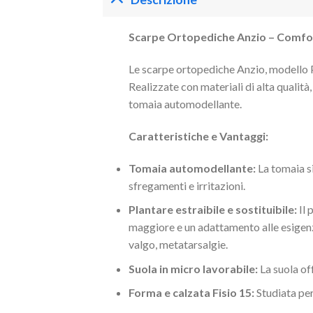
Scarpe Ortopediche Anzio – Comfort
Le scarpe ortopediche Anzio, modello 
Realizzate con materiali di alta qualità
tomaia automodellante.
Caratteristiche e Vantaggi:
Tomaia automodellante:
La tomaia s
sfregamenti e irritazioni.
Plantare estraibile e sostituibile:
Il 
maggiore e un adattamento alle esigenze 
valgo, metatarsalgie.
Suola in micro lavorabile:
La suola off
Forma e calzata Fisio 15:
Studiata per